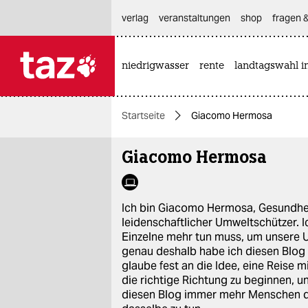
hautnavigation anspringen
hauptinhalt anspringen
footer anspringen
verlag
veranstaltungen
shop
fragen &
niedrigwasser
rente
landtagswahl i

taz zahl ich
taz zahl ich
Startseite
Giacomo Hermosa
themen
Giacomo Hermosa
politik
öko
Ich bin Giacomo Hermosa, Gesundheits
gesellschaft
leidenschaftlicher Umweltschützer. I
Einzelne mehr tun muss, um unsere 
kultur
genau deshalb habe ich diesen Blog 
glaube fest an die Idee, eine Reise m
sport
die richtige Richtung zu beginnen, un
diesen Blog immer mehr Menschen da