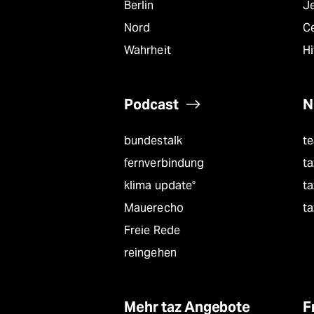
Berlin
J
Nord
C
Wahrheit
Hi
Podcast
N
bundestalk
t
fernverbindung
ta
klima update°
ta
Mauerecho
ta
Freie Rede
reingehen
Mehr taz Angebote
F