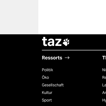
taz

Ressorts
T
Politik
N
Öko
R
Gesellschaft
L
Kultur
A
Sport
Hy