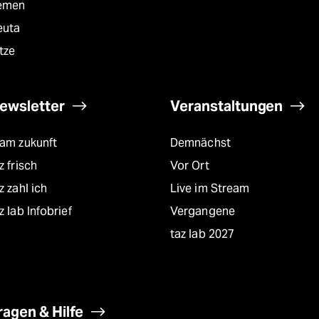
emen
euta
tze
ewsletter
Veranstaltungen
eam zukunft
Demnächst
z frisch
Vor Ort
z zahl ich
Live im Stream
z lab Infobrief
Vergangene
taz lab 2027
ragen & Hilfe