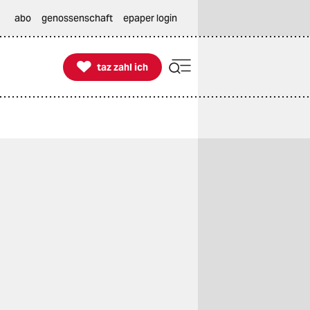
abo
genossenschaft
epaper login

taz zahl ich
taz zahl ich