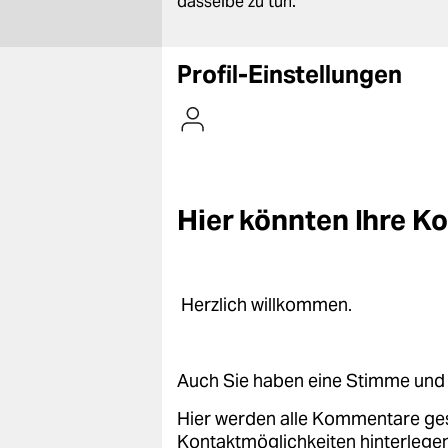
berlin
dasselbe zu tun.
nord
Profil-Einstellungen
wahrheit
verlag
verlag
Hier könnten Ihre 
veranstaltungen
shop
fragen & hilfe
Herzlich willkommen.
unterstützen
abo
Auch Sie haben eine Stimme und 
genossenschaft
Hier werden alle Kommentare ge
Kontaktmöglichkeiten hinterlegen