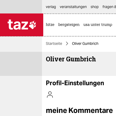
hautnavigation anspringen
hauptinhalt anspringen
footer anspringen
verlag
veranstaltungen
shop
fragen &
hitze
bergsteigen
usa unter trump

taz zahl ich
taz zahl ich
Startseite
Oliver Gumbrich
themen
Oliver Gumbrich
politik
öko
gesellschaft
Profil-Einstellungen
kultur
sport
meine Kommentare