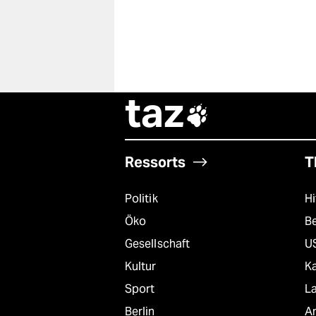
taz

Ressorts
T
Politik
Hi
Öko
B
Gesellschaft
U
Kultur
K
Sport
L
Berlin
A