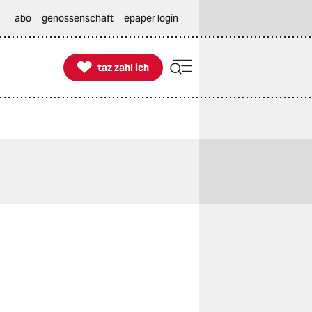
abo
genossenschaft
epaper login

taz zahl ich
taz zahl ich