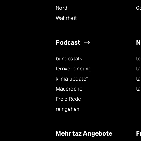
Nord
C
Wahrheit
Podcast
N
bundestalk
t
fernverbindung
ta
klima update°
ta
Mauerecho
ta
Freie Rede
reingehen
Mehr taz Angebote
F