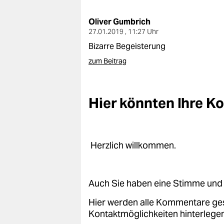
berlin
Oliver Gumbrich
nord
27.01.2019 , 11:27 Uhr
wahrheit
Bizarre Begeisterung
zum Beitrag
verlag
verlag
Hier könnten Ihre 
veranstaltungen
shop
Herzlich willkommen.
fragen & hilfe
unterstützen
Auch Sie haben eine Stimme und 
abo
Hier werden alle Kommentare ge
genossenschaft
Kontaktmöglichkeiten hinterlegen