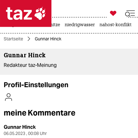

taz zahl ich
krieg in der ukraine
hitze
niedrigwasser
nahost-konflikt

taz zahl ich
Startseite
Gunnar Hinck
taz zahl ich
Gunnar Hinck
themen
Redakteur taz-Meinung
politik
öko
Profil-Einstellungen
gesellschaft
kultur
meine Kommentare
sport
Gunnar Hinck
06.05.2023 , 00:08 Uhr