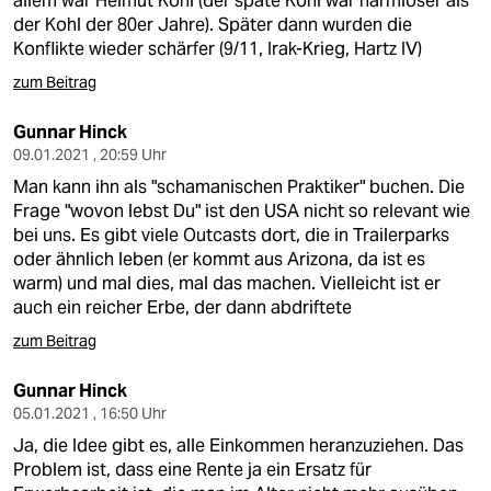
allem war Helmut Kohl (der späte Kohl war harmloser als
epaper login
der Kohl der 80er Jahre). Später dann wurden die
Konflikte wieder schärfer (9/11, Irak-Krieg, Hartz IV)
zum Beitrag
Gunnar Hinck
09.01.2021 , 20:59 Uhr
Man kann ihn als "schamanischen Praktiker" buchen. Die
Frage "wovon lebst Du" ist den USA nicht so relevant wie
bei uns. Es gibt viele Outcasts dort, die in Trailerparks
oder ähnlich leben (er kommt aus Arizona, da ist es
warm) und mal dies, mal das machen. Vielleicht ist er
auch ein reicher Erbe, der dann abdriftete
zum Beitrag
Gunnar Hinck
05.01.2021 , 16:50 Uhr
Ja, die Idee gibt es, alle Einkommen heranzuziehen. Das
Problem ist, dass eine Rente ja ein Ersatz für