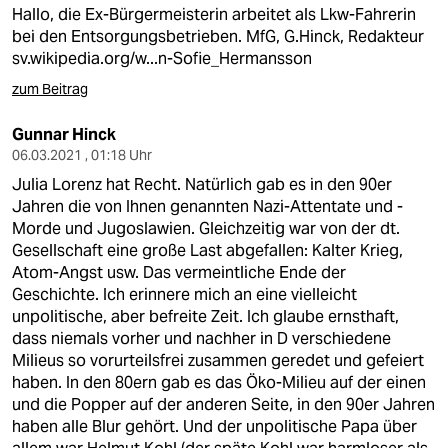
berlin
Hallo, die Ex-Bürgermeisterin arbeitet als Lkw-Fahrerin
bei den Entsorgungsbetrieben. MfG, G.Hinck, Redakteur
nord
sv.wikipedia.org/w...n-Sofie_Hermansson
wahrheit
zum Beitrag
verlag
Gunnar Hinck
06.03.2021 , 01:18 Uhr
verlag
Julia Lorenz hat Recht. Natürlich gab es in den 90er
Jahren die von Ihnen genannten Nazi-Attentate und -
veranstaltungen
Morde und Jugoslawien. Gleichzeitig war von der dt.
Gesellschaft eine große Last abgefallen: Kalter Krieg,
shop
Atom-Angst usw. Das vermeintliche Ende der
fragen & hilfe
Geschichte. Ich erinnere mich an eine vielleicht
unpolitische, aber befreite Zeit. Ich glaube ernsthaft,
unterstützen
dass niemals vorher und nachher in D verschiedene
Milieus so vorurteilsfrei zusammen geredet und gefeiert
abo
haben. In den 80ern gab es das Öko-Milieu auf der einen
und die Popper auf der anderen Seite, in den 90er Jahren
genossenschaft
haben alle Blur gehört. Und der unpolitische Papa über