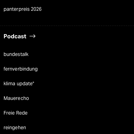
panterpreis 2026
Podcast
bundestalk
fernverbindung
klima update°
Mauerecho
Freie Rede
reingehen