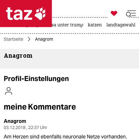

taz zahl ich
hitze
bergsteigen
usa unter trump
katzen
landtagswahl i

taz zahl ich
Startseite
Anagrom
taz zahl ich
Anagrom
themen
politik
Profil-Einstellungen
öko
gesellschaft
meine Kommentare
kultur
Anagrom
sport
03.12.2018 , 22:37 Uhr
Am Herzen sind ebenfalls neuronale Netze vorhanden.