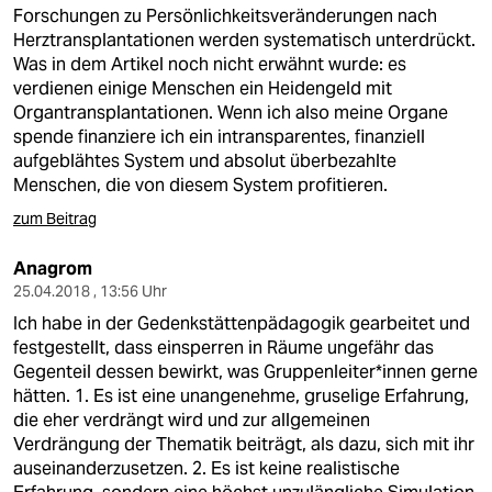
berlin
Forschungen zu Persönlichkeitsveränderungen nach
Herztransplantationen werden systematisch unterdrückt.
nord
Was in dem Artikel noch nicht erwähnt wurde: es
verdienen einige Menschen ein Heidengeld mit
wahrheit
Organtransplantationen. Wenn ich also meine Organe
spende finanziere ich ein intransparentes, finanziell
verlag
aufgeblähtes System und absolut überbezahlte
Menschen, die von diesem System profitieren.
verlag
zum Beitrag
veranstaltungen
Anagrom
shop
25.04.2018 , 13:56 Uhr
fragen & hilfe
Ich habe in der Gedenkstättenpädagogik gearbeitet und
festgestellt, dass einsperren in Räume ungefähr das
unterstützen
Gegenteil dessen bewirkt, was Gruppenleiter*innen gerne
hätten. 1. Es ist eine unangenehme, gruselige Erfahrung,
abo
die eher verdrängt wird und zur allgemeinen
Verdrängung der Thematik beiträgt, als dazu, sich mit ihr
genossenschaft
auseinanderzusetzen. 2. Es ist keine realistische