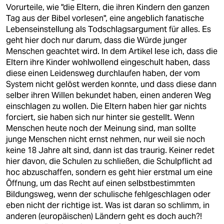
berlin
Vorurteile, wie "die Eltern, die ihren Kindern den ganzen
Tag aus der Bibel vorlesen", eine angeblich fanatische
nord
Lebenseinstellung als Todschlagsargument für alles. Es
geht hier doch nur darum, dass die Würde junger
wahrheit
Menschen geachtet wird. In dem Artikel lese ich, dass die
Eltern ihre Kinder wohlwollend eingeschult haben, dass
verlag
diese einen Leidensweg durchlaufen haben, der vom
System nicht gelöst werden konnte, und dass diese dann
verlag
selber ihren Willen bekundet haben, einen anderen Weg
einschlagen zu wollen. Die Eltern haben hier gar nichts
veranstaltungen
forciert, sie haben sich nur hinter sie gestellt. Wenn
shop
Menschen heute noch der Meinung sind, man sollte
junge Menschen nicht ernst nehmen, nur weil sie noch
fragen & hilfe
keine 18 Jahre alt sind, dann ist das traurig. Keiner redet
hier davon, die Schulen zu schließen, die Schulpflicht ad
unterstützen
hoc abzuschaffen, sondern es geht hier erstmal um eine
Öffnung, um das Recht auf einen selbstbestimmten
abo
Bildungsweg, wenn der schulische fehlgeschlagen oder
eben nicht der richtige ist. Was ist daran so schlimm, in
genossenschaft
anderen (europäischen) Ländern geht es doch auch?!