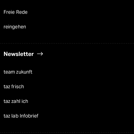
Freie Rede
reingehen
Newsletter
team zukunft
taz frisch
taz zahl ich
taz lab Infobrief