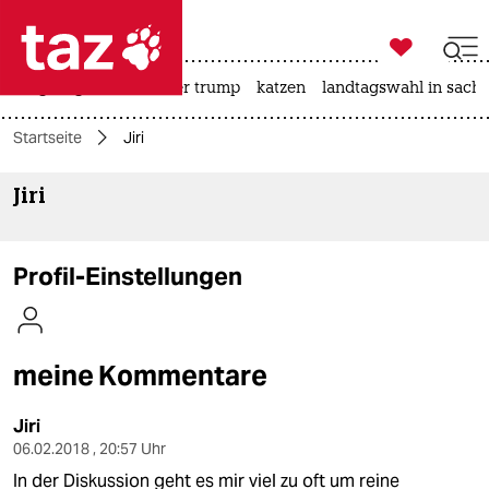

taz zahl ich
bergsteigen
usa unter trump
katzen
landtagswahl in sachs

taz zahl ich
Startseite
Jiri
taz zahl ich
Jiri
themen
politik
Profil-Einstellungen
öko
gesellschaft
meine Kommentare
kultur
Jiri
sport
06.02.2018 , 20:57 Uhr
In der Diskussion geht es mir viel zu oft um reine