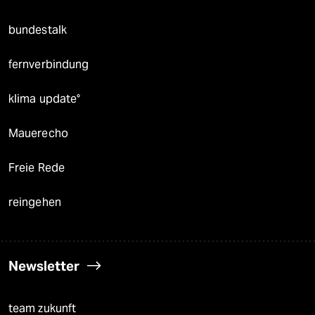
bundestalk
fernverbindung
klima update°
Mauerecho
Freie Rede
reingehen
Newsletter
team zukunft