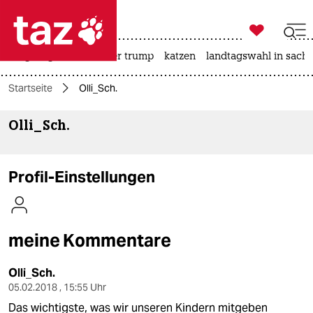

taz zahl ich
bergsteigen
usa unter trump
katzen
landtagswahl in sachs

taz zahl ich
Startseite
Olli_Sch.
taz zahl ich
Olli_Sch.
themen
politik
Profil-Einstellungen
öko
gesellschaft
meine Kommentare
kultur
Olli_Sch.
sport
05.02.2018 , 15:55 Uhr
Das wichtigste, was wir unseren Kindern mitgeben