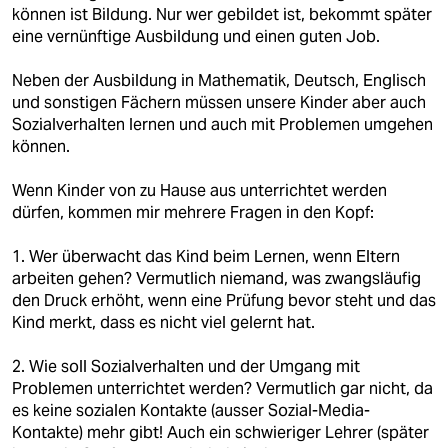
berlin
können ist Bildung. Nur wer gebildet ist, bekommt später
eine vernünftige Ausbildung und einen guten Job.
nord
Neben der Ausbildung in Mathematik, Deutsch, Englisch
wahrheit
und sonstigen Fächern müssen unsere Kinder aber auch
Sozialverhalten lernen und auch mit Problemen umgehen
verlag
können.
verlag
Wenn Kinder von zu Hause aus unterrichtet werden
dürfen, kommen mir mehrere Fragen in den Kopf:
veranstaltungen
shop
1. Wer überwacht das Kind beim Lernen, wenn Eltern
arbeiten gehen? Vermutlich niemand, was zwangsläufig
fragen & hilfe
den Druck erhöht, wenn eine Prüfung bevor steht und das
Kind merkt, dass es nicht viel gelernt hat.
unterstützen
2. Wie soll Sozialverhalten und der Umgang mit
abo
Problemen unterrichtet werden? Vermutlich gar nicht, da
es keine sozialen Kontakte (ausser Sozial-Media-
genossenschaft
Kontakte) mehr gibt! Auch ein schwieriger Lehrer (später