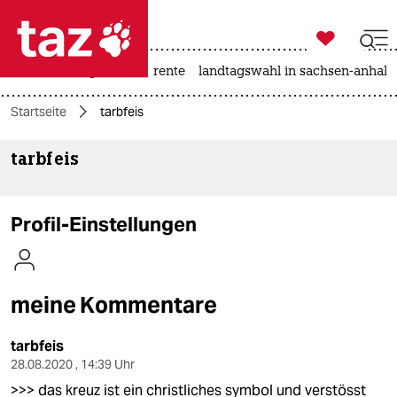

taz zahl ich
hitze
niedrigwasser
rente
landtagswahl in sachsen-anhalt

taz zahl ich
Startseite
tarbfeis
taz zahl ich
tarbfeis
themen
politik
Profil-Einstellungen
öko
gesellschaft
meine Kommentare
kultur
tarbfeis
sport
28.08.2020 , 14:39 Uhr
>>> das kreuz ist ein christliches symbol und verstösst