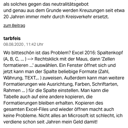
berlin
als solches gegen das neutralitätsgebot
und genau aus dem Grunde werden Kreuzungen seit etwa
nord
20 Jahren immer mehr durch Kreisverkehr ersetzt.
wahrheit
zum Beitrag
verlag
tarbfeis
08.08.2020 , 11:42 Uhr
verlag
Wo bitteschön ist das Problem? Excel 2016: Spaltenkopf
(A, B, C, ... ) --> Rechtsklick mit der Maus, dann 'Zellen
veranstaltungen
formatieren ...' auswählen. Ein Fenster öffnet sich und
jetzt kann man der Spalte beliebige Formate (Zahl,
shop
Währung, TEXT,.. ) zuweisen. Außerdem kann man weitere
fragen & hilfe
Formatierungen wie Ausrichtung, Farben, Schriftarten,
Rahmen ... ) für die Spalte einstellen. Man kann die
unterstützen
Tabelle auch auf eine andere kopieren, die
Formatierungen bleiben erhalten. Kopieren des
abo
gesamten Excel-Files und wieder öffnen macht auch
keine Probleme. Nicht alles an Microsoft ist schlecht, ich
genossenschaft
verdiene schon seit Jahren mein Geld damit!