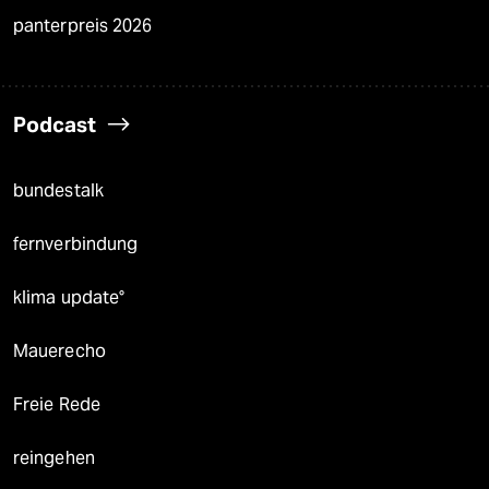
panterpreis 2026
Podcast
bundestalk
fernverbindung
klima update°
Mauerecho
Freie Rede
reingehen