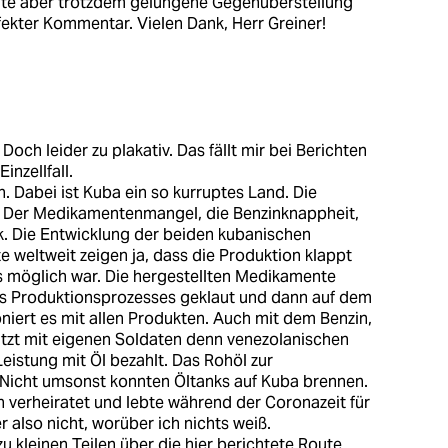
gte aber trotzdem gelungene Gegenüberstellung
fekter Kommentar. Vielen Dank, Herr Greiner!
och leider zu plakativ. Das fällt mir bei Berichten
inzellfall.
n. Dabei ist Kuba ein so kurruptes Land. Die
. Der Medikamentenmangel, die Benzinknappheit,
k. Die Entwicklung der beiden kubanischen
 weltweit zeigen ja, dass die Produktion klappt
es möglich war. Die hergestellten Medikamente
des Produktionsprozesses geklaut und dann auf dem
iert es mit allen Produkten. Auch mit dem Benzin,
tützt mit eigenen Soldaten denn venezolanischen
eistung mit Öl bezahlt. Das Rohöl zur
. Nicht umsonst konnten Öltanks auf Kuba brennen.
n verheiratet und lebte während der Coronazeit für
r also nicht, worüber ich nichts weiß.
u kleinen Teilen über die hier berichtete Route