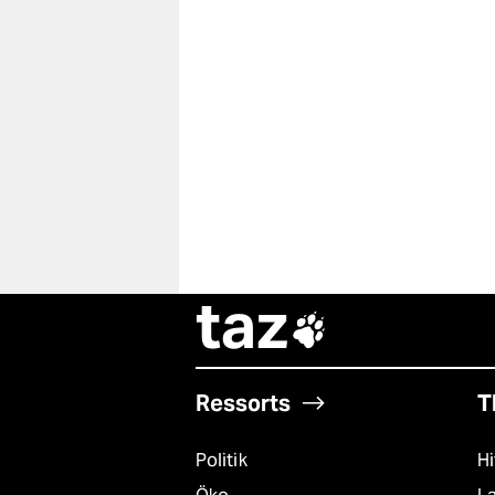
taz

Ressorts
T
Politik
Hi