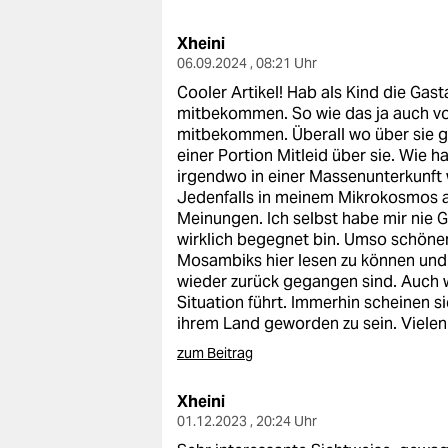
berlin
Xheini
nord
06.09.2024 , 08:21 Uhr
wahrheit
Cooler Artikel! Hab als Kind die Ga
mitbekommen. So wie das ja auch vo
verlag
mitbekommen. Überall wo über sie 
einer Portion Mitleid über sie. Wie h
verlag
irgendwo in einer Massenunterkunft 
Jedenfalls in meinem Mikrokosmos a
veranstaltungen
Meinungen. Ich selbst habe mir nie G
wirklich begegnet bin. Umso schöner
shop
Mosambiks hier lesen zu können und 
wieder zurück gegangen sind. Auch 
fragen & hilfe
Situation führt. Immerhin scheinen 
ihrem Land geworden zu sein. Vielen 
unterstützen
zum Beitrag
abo
Xheini
genossenschaft
01.12.2023 , 20:24 Uhr