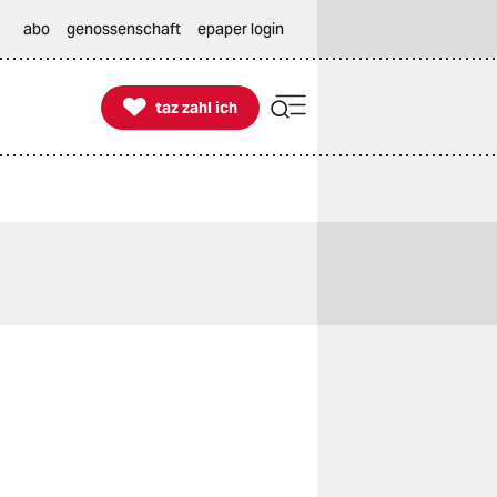
abo
genossenschaft
epaper login

taz zahl ich
taz zahl ich