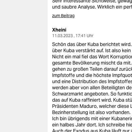
Sehr interessante Sichtweise, gewa
epaper login
und saubre Analyse. Wirklich ein per
zum Beitrag
Xheini
11.03.2023 , 17:41 Uhr
Schön das über Kuba berichtet wird. D
über Kuba verstärkt auf. Ist also kein E
Nicht ein mal fiel das Wort Korruptio
gesamte Bevölkerung mischt da mit
gehen zu großen Teilen darauf zurüc
Impfstoffe und die höchste Impfquote
und eine Distribution des Impfstoff
werden aber von allen Beteiligten 
Schwarzmarkt angeboten. So funktion
das auf Kuba raffiniert wird. Kuba s
Präsidenten Maduro, welcher diese L
Bezinherstellung ist also vorhanden
Ich bin übrigends mit einer Kubaneri
ein halbes Jahr dort. Ich schreibe hie
Auch der Exodus aus Kuba läuft nur z