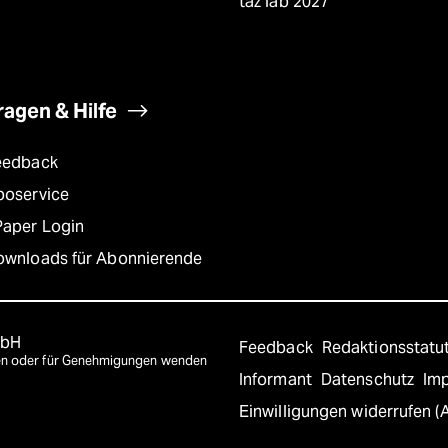
taz lab 2027
ragen & Hilfe
eedback
boservice
Paper Login
ownloads für Abonnierende
mbH
Feedback
Redaktionsstatu
agen oder für Genehmigungen wenden
Informant
Datenschutz
Im
Einwilligungen widerrufen (