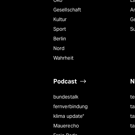
Öko
L
Gesellschaft
A
Kultur
G
Sport
S
Berlin
Nord
Wahrheit
Podcast
N
bundestalk
t
fernverbindung
ta
klima update°
ta
Mauerecho
ta