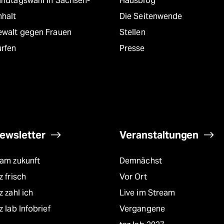
andtagswahl in Sachsen-
Hausblog
nhalt
Die Seitenwende
ewalt gegen Frauen
Stellen
urfen
Presse
ewsletter
Veranstaltungen
eam zukunft
Demnächst
z frisch
Vor Ort
z zahl ich
Live im Stream
z lab Infobrief
Vergangene