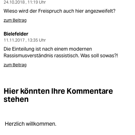
berlin
24.10.2018 , 11:19 Uhr
Wieso wird der Freispruch auch hier angezweifelt?
nord
zum Beitrag
wahrheit
Bielefelder
verlag
11.11.2017 , 13:35 Uhr
Die Einteilung ist nach einem modernen
verlag
Rassismusverständnis rassistisch. Was soll sowas?!
veranstaltungen
zum Beitrag
shop
fragen & hilfe
Hier könnten Ihre Kommentare
stehen
unterstützen
abo
Herzlich willkommen.
genossenschaft