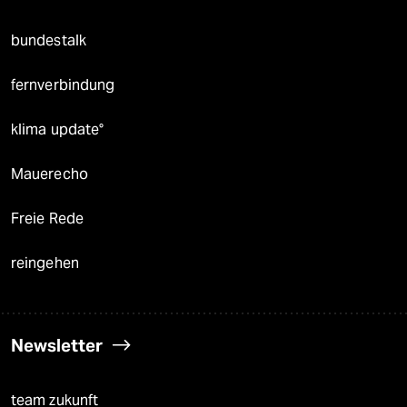
bundestalk
fernverbindung
klima update°
Mauerecho
Freie Rede
reingehen
Newsletter
team zukunft