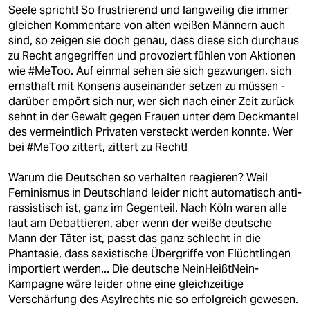
berlin
Seele spricht! So frustrierend und langweilig die immer
gleichen Kommentare von alten weißen Männern auch
nord
sind, so zeigen sie doch genau, dass diese sich durchaus
zu Recht angegriffen und provoziert fühlen von Aktionen
wahrheit
wie #MeToo. Auf einmal sehen sie sich gezwungen, sich
ernsthaft mit Konsens auseinander setzen zu müssen -
verlag
darüber empört sich nur, wer sich nach einer Zeit zurück
sehnt in der Gewalt gegen Frauen unter dem Deckmantel
verlag
des vermeintlich Privaten versteckt werden konnte. Wer
bei #MeToo zittert, zittert zu Recht!
veranstaltungen
shop
Warum die Deutschen so verhalten reagieren? Weil
Feminismus in Deutschland leider nicht automatisch anti-
fragen & hilfe
rassistisch ist, ganz im Gegenteil. Nach Köln waren alle
laut am Debattieren, aber wenn der weiße deutsche
unterstützen
Mann der Täter ist, passt das ganz schlecht in die
Phantasie, dass sexistische Übergriffe von Flüchtlingen
abo
importiert werden... Die deutsche NeinHeißtNein-
Kampagne wäre leider ohne eine gleichzeitige
genossenschaft
Verschärfung des Asylrechts nie so erfolgreich gewesen.