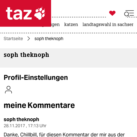

taz zahl ich
ceuta
hitze
bergsteigen
katzen
landtagswahl in sachsen-

taz zahl ich
Startseite
soph theknoph
taz zahl ich
soph theknoph
themen
politik
Profil-Einstellungen
öko
gesellschaft
meine Kommentare
kultur
soph theknoph
sport
28.11.2017 , 17:13 Uhr
Danke, Chillbill, für diesen Kommentar der mir aus der