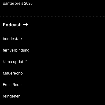
panterpreis 2026
Podcast
bundestalk
fernverbindung
klima update°
Mauerecho
Freie Rede
reingehen