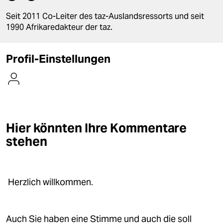
berlin
Seit 2011 Co-Leiter des taz-Auslandsressorts und seit
nord
1990 Afrikaredakteur der taz.
wahrheit
Profil-Einstellungen
verlag
verlag
veranstaltungen
Hier könnten Ihre Kommentare
shop
stehen
fragen & hilfe
unterstützen
Herzlich willkommen.
abo
genossenschaft
Auch Sie haben eine Stimme und auch die soll