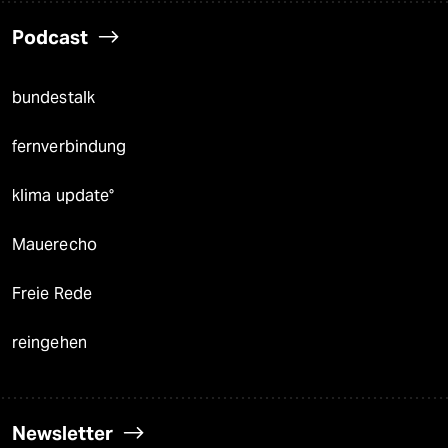
Podcast
bundestalk
fernverbindung
klima update°
Mauerecho
Freie Rede
reingehen
Newsletter