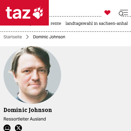

taz zahl ich
hitze
niedrigwasser
rente
landtagswahl in sachsen-anhalt

taz zahl ich
Startseite
Dominic Johnson
taz zahl ich
themen
politik
öko
gesellschaft
kultur
Dominic Johnson
sport
Ressortleiter Ausland