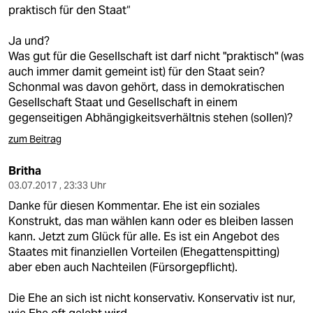
berlin
praktisch für den Staat“
nord
Ja und?
Was gut für die Gesellschaft ist darf nicht "praktisch" (was
wahrheit
auch immer damit gemeint ist) für den Staat sein?
Schonmal was davon gehört, dass in demokratischen
verlag
Gesellschaft Staat und Gesellschaft in einem
gegenseitigen Abhängigkeitsverhältnis stehen (sollen)?
verlag
zum Beitrag
veranstaltungen
Britha
shop
03.07.2017 , 23:33 Uhr
fragen & hilfe
Danke für diesen Kommentar. Ehe ist ein soziales
Konstrukt, das man wählen kann oder es bleiben lassen
unterstützen
kann. Jetzt zum Glück für alle. Es ist ein Angebot des
Staates mit finanziellen Vorteilen (Ehegattenspitting)
abo
aber eben auch Nachteilen (Fürsorgepflicht).
genossenschaft
Die Ehe an sich ist nicht konservativ. Konservativ ist nur,