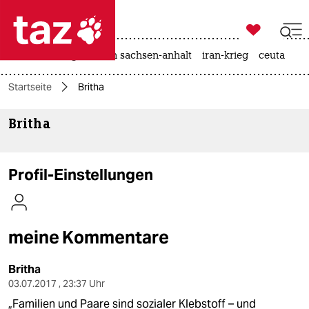

taz zahl ich
hitze
landtagswahl in sachsen-anhalt
iran-krieg
ceuta

taz zahl ich
Startseite
Britha
taz zahl ich
Britha
themen
politik
Profil-Einstellungen
öko
gesellschaft
meine Kommentare
kultur
Britha
sport
03.07.2017 , 23:37 Uhr
„Familien und Paare sind sozialer Klebstoff – und