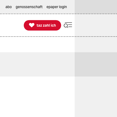
abo
genossenschaft
epaper login

taz zahl ich
taz zahl ich