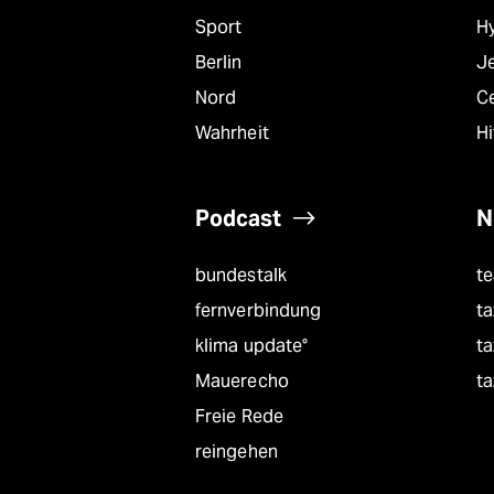
Sport
Hy
Berlin
J
Nord
C
Wahrheit
Hi
Podcast
N
bundestalk
t
fernverbindung
ta
klima update°
ta
Mauerecho
ta
Freie Rede
reingehen