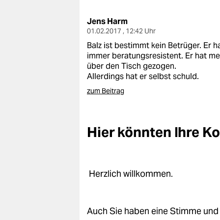
berlin
Jens Harm
nord
01.02.2017 , 12:42 Uhr
wahrheit
Balz ist bestimmt kein Betrüger. Er
immer beratungsresistent. Er hat m
verlag
über den Tisch gezogen.
Allerdings hat er selbst schuld.
verlag
zum Beitrag
veranstaltungen
shop
Hier könnten Ihre 
fragen & hilfe
unterstützen
Herzlich willkommen.
abo
genossenschaft
Auch Sie haben eine Stimme und 