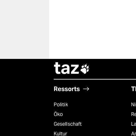
taz

Ressorts
T
Politik
N
Öko
R
Gesellschaft
L
Kultur
A