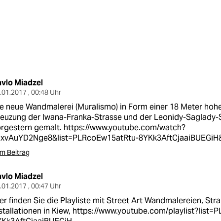
vlo Miadzel
.01.2017 , 00:48 Uhr
e neue Wandmalerei (Muralismo) in Form einer 18 Meter hoh
euzung der Iwana-Franka-Strasse und der Leonidy-Saglady-St
orgestern gemalt.
https://www.youtube.com/watch?
=xvAuYD2Nge8&list=PLRcoEw15atRtu-8YKk3AftCjaaiBUEGiH
m Beitrag
vlo Miadzel
.01.2017 , 00:47 Uhr
er finden Sie die Playliste mit Street Art Wandmalereien, St
stallationen in Kiew,
https://www.youtube.com/playlist?list