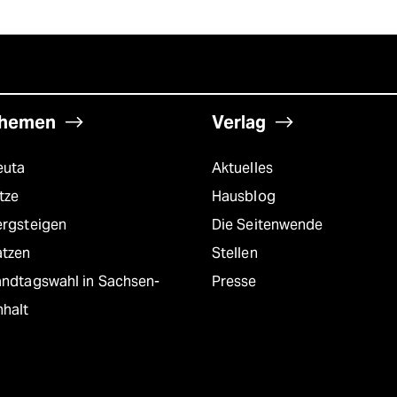
hemen
Verlag
euta
Aktuelles
tze
Hausblog
ergsteigen
Die Seitenwende
atzen
Stellen
andtagswahl in Sachsen-
Presse
nhalt