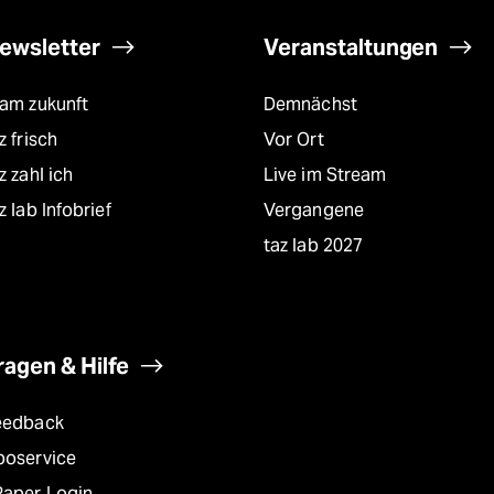
ewsletter
Veranstaltungen
eam zukunft
Demnächst
z frisch
Vor Ort
z zahl ich
Live im Stream
z lab Infobrief
Vergangene
taz lab 2027
ragen & Hilfe
eedback
boservice
Paper Login