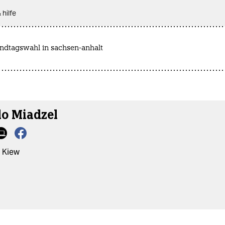
 hilfe
andtagswahl in sachsen-anhalt
lo Miadzel
 Kiew