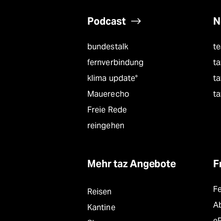
Podcast
N
bundestalk
t
fernverbindung
ta
klima update°
ta
Mauerecho
ta
Freie Rede
reingehen
Mehr taz Angebote
F
F
Reisen
A
Kantine
e