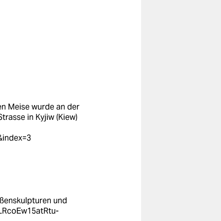
en Meise wurde an der
rasse in Kyjiw (Kiew)
&index=3
raßenskulpturen und
=PLRcoEw15atRtu-