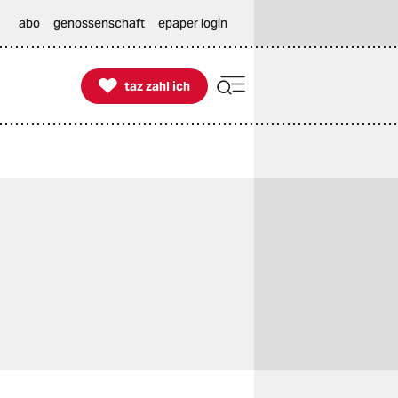
abo
genossenschaft
epaper login

taz zahl ich
taz zahl ich