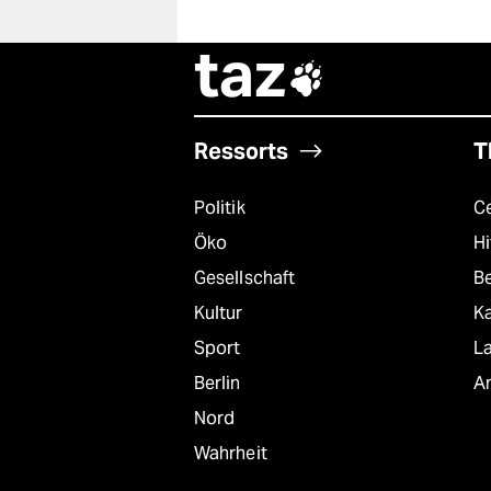
taz

Ressorts
T
Politik
C
Öko
Hi
Gesellschaft
B
Kultur
K
Sport
L
Berlin
A
Nord
Wahrheit