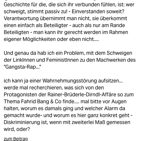
berlin
Geschichte für die, die sich ihr verbunden fühlen, ist: wer
schweigt, stimmt passiv zu! - Einverstanden soweit?
nord
Verantwortung übernimmt man nicht, sie überkommt
einen einfach als Beteiligter - auch als nur am Rande
wahrheit
Beteiligten - man kann ihr gerecht werden im Rahmen
eigener Möglichkeiten oder eben nicht....
verlag
Und genau da hab ich ein Problem, mit dem Schweigen
verlag
der LinkInnen und FeministInnen zu den Machwerken des
"Gangsta-Rap..."
veranstaltungen
shop
ich kann ja einer Wahrnehmungsstörung aufsitzen...
werde mal recherchieren, was sich von den
fragen & hilfe
Protagonisten der Rainer-Brüderle-Dirndl-Affäre so zum
Thema Fahrid Bang & Co finde.... mal bitte vor Augen
unterstützen
halten, worum es damals ging und welcher Alarm da
gemacht wurde- und worum es hier ganz konkret geht -
abo
Diskriminierung ist, wenn mit zweiterlei Maß gemessen
wird, oder?
genossenschaft
zum Beitrag