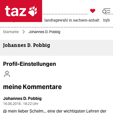

taz zahl ich
niedrigwasser
rente
landtagswahl in sachsen-anhalt
hybri

taz zahl ich
Startseite
Johannes D. Pobbig
taz zahl ich
Johannes D. Pobbig
themen
politik
Profil-Einstellungen
öko
gesellschaft
meine Kommentare
kultur
Johannes D. Pobbig
sport
16.06.2018 , 18:22 Uhr
@ mein lieber Schelm... eine der wichtigsten Lehren der