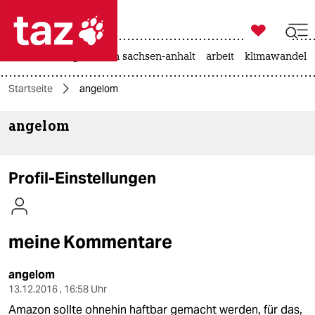

taz zahl ich
hitze
landtagswahl in sachsen-anhalt
arbeit
klimawandel

taz zahl ich
Startseite
angelom
taz zahl ich
angelom
themen
politik
Profil-Einstellungen
öko
gesellschaft
meine Kommentare
kultur
angelom
sport
13.12.2016 , 16:58 Uhr
Amazon sollte ohnehin haftbar gemacht werden, für das,