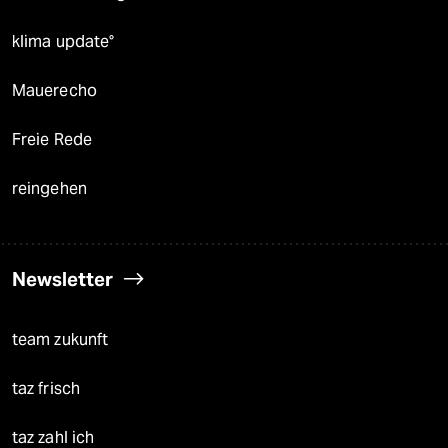
klima update°
Mauerecho
Freie Rede
reingehen
Newsletter
team zukunft
taz frisch
taz zahl ich