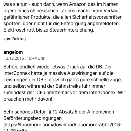
berlin
was sie tun - auch dann, wenn Amazon das im Namen
irgendeines chinesischen Ladens macht. Vom Verkauf
nord
gefährlicher Produkte, die allen Sicherheitsvorschriften
spotten, über nicht für die Entsorgung angemeldeten
wahrheit
Elektroschrott bis zu Steuerhinterziehung.
verlag
zum Beitrag
verlag
angelom
13.12.2016 , 16:44 Uhr
veranstaltungen
Schön, endlich wieder etwas Druck auf die DB. Der
InterConnex hatte ja massive Auswirkungen auf die
shop
Leistungen der DB - plötzlich gab's gute schnelle Züge,
fragen & hilfe
und selbst während der Bahnstreiks fuhr immer
zumindest der ICE unmittelbar vor dem InterConnex. Wir
unterstützen
brauchen mehr davon!
abo
Sehr schönes Detail: § 12 Absatz 6 der Allgemeinen
Beförderungsbedingungen
genossenschaft
(
https://locomore.com/download/locomore-abb-2016-