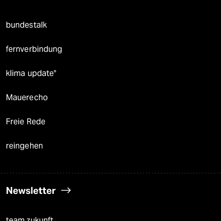
bundestalk
fernverbindung
klima update°
Mauerecho
Freie Rede
reingehen
Newsletter
team zukunft