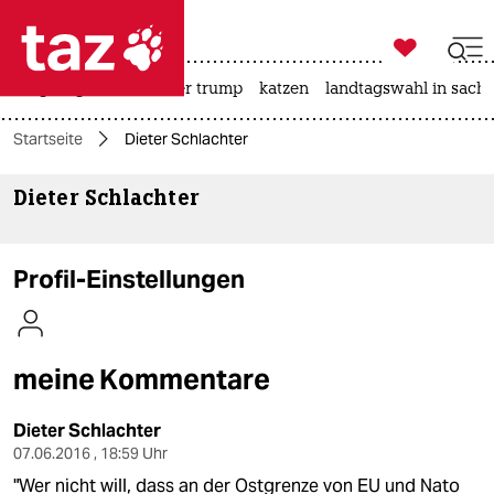

taz zahl ich
bergsteigen
usa unter trump
katzen
landtagswahl in sachs

taz zahl ich
Startseite
Dieter Schlachter
taz zahl ich
Dieter Schlachter
themen
politik
Profil-Einstellungen
öko
gesellschaft
meine Kommentare
kultur
Dieter Schlachter
sport
07.06.2016 , 18:59 Uhr
"Wer nicht will, dass an der Ostgrenze von EU und Nato