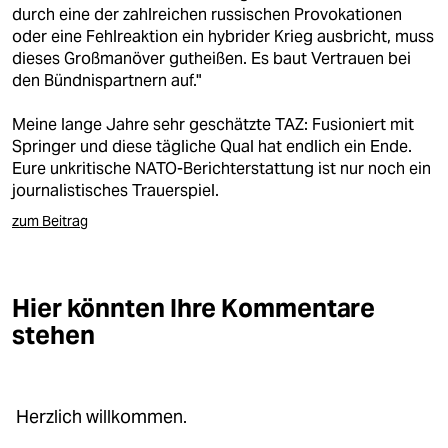
berlin
durch eine der zahlreichen russischen Provokationen
oder eine Fehlreaktion ein hybrider Krieg ausbricht, muss
nord
dieses Großmanöver gutheißen. Es baut Vertrauen bei
den Bündnispartnern auf."
wahrheit
Meine lange Jahre sehr geschätzte TAZ: Fusioniert mit
verlag
Springer und diese tägliche Qual hat endlich ein Ende.
Eure unkritische NATO-Berichterstattung ist nur noch ein
verlag
journalistisches Trauerspiel.
veranstaltungen
zum Beitrag
shop
fragen & hilfe
Hier könnten Ihre Kommentare
stehen
unterstützen
abo
genossenschaft
Herzlich willkommen.