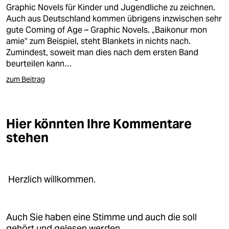
berlin
Graphic Novels für Kinder und Jugendliche zu zeichnen.
Auch aus Deutschland kommen übrigens inzwischen sehr
nord
gute Coming of Age – Graphic Novels. „Baikonur mon
amie“ zum Beispiel, steht Blankets in nichts nach.
wahrheit
Zumindest, soweit man dies nach dem ersten Band
beurteilen kann…
verlag
zum Beitrag
verlag
veranstaltungen
Hier könnten Ihre Kommentare
shop
stehen
fragen & hilfe
unterstützen
Herzlich willkommen.
abo
genossenschaft
Auch Sie haben eine Stimme und auch die soll
gehört und gelesen werden.