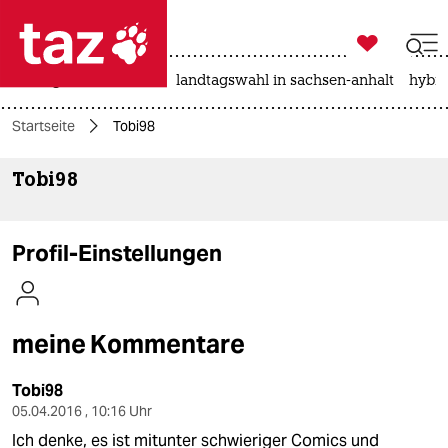

taz zahl ich
niedrigwasser
rente
landtagswahl in sachsen-anhalt
hybri

taz zahl ich
Startseite
Tobi98
taz zahl ich
Tobi98
themen
politik
Profil-Einstellungen
öko
gesellschaft
meine Kommentare
kultur
Tobi98
sport
05.04.2016 , 10:16 Uhr
Ich denke, es ist mitunter schwieriger Comics und