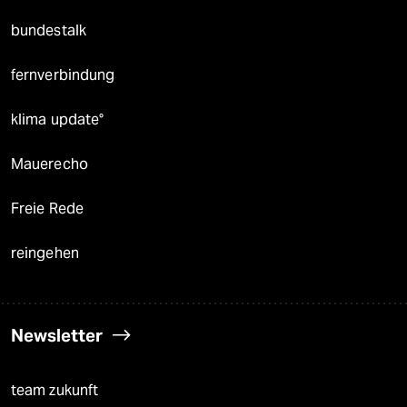
bundestalk
fernverbindung
klima update°
Mauerecho
Freie Rede
reingehen
Newsletter
team zukunft