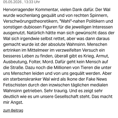
berlin
05.05.2026 , 13:33 Uhr
Hervorragender Kommentar, vielen Dank dafür. Der Wal
nord
wurde wochenlang gequält und von rechten Spinnern,
Verschwörungstheoretikern, "Wahl"-nahen Politikern und
wahrheit
sonstigen dubiosen Figuren für die jeweiligen Interessen
ausgenutzt. Natürlich hätte man sich gewünscht dass der
verlag
Wal sich irgendwie selbst rettet, aber was dann daraus
gemacht wurde ist der absolute Wahnsinn. Menschen
verlag
ertrinken im Mittelmeer im verzweifelten Versuch ein
besseres Leben zu finden, überall gibt es Krieg, Armut,
veranstaltungen
Ausbeutung, Folter, Mord. Dafür geht kein Mensch auf
shop
die Straße. Dazu noch die Millionen von Tieren die unter
uns Menschen leiden und von uns gequält werden. Aber
fragen & hilfe
ein sterbenskranker Wal wird als Ikone der Fake News
Fetischisten durch den inzwischen täglichen medialen
unterstützen
Wahnsinn getrieben. Sehr traurig. Und es zeigt sehr
deutlich wie es um unsere Gesellschaft steht. Das macht
abo
mir Angst.
genossenschaft
zum Beitrag