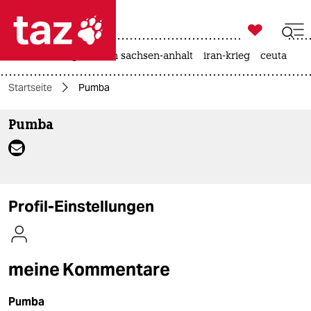

taz zahl ich
hitze
landtagswahl in sachsen-anhalt
iran-krieg
ceuta

taz zahl ich
Startseite
Pumba
taz zahl ich
Pumba
themen
politik
öko
Profil-Einstellungen
gesellschaft
kultur
meine Kommentare
sport
Pumba