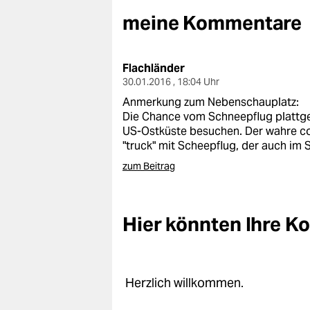
berlin
meine Kommentare
nord
wahrheit
Flachländer
30.01.2016 , 18:04 Uhr
verlag
Anmerkung zum Nebenschauplatz:
Die Chance vom Schneepflug plattge
verlag
US-Ostküste besuchen. Der wahre co
"truck" mit Scheepflug, der auch im
veranstaltungen
zum Beitrag
shop
fragen & hilfe
Hier könnten Ihre 
unterstützen
abo
Herzlich willkommen.
genossenschaft