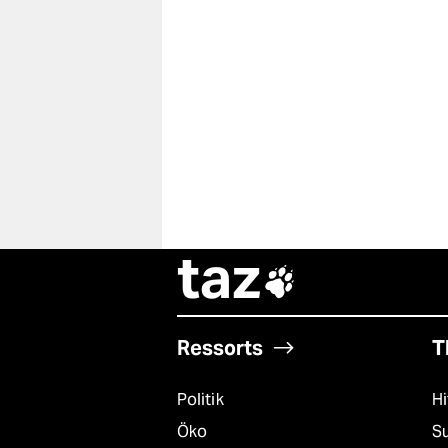
taz

Ressorts
T
Politik
Hi
Öko
S