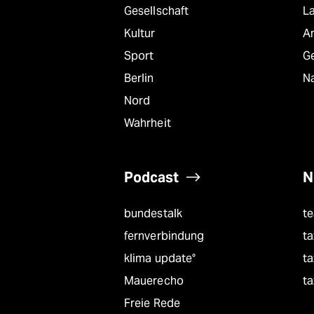
Gesellschaft
L
Kultur
A
Sport
G
Berlin
Na
Nord
Wahrheit
Podcast
N
bundestalk
t
fernverbindung
ta
klima update°
ta
Mauerecho
ta
Freie Rede