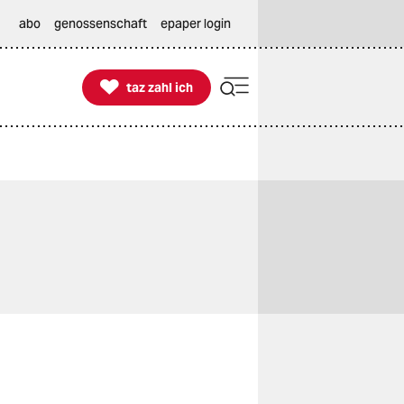
abo
genossenschaft
epaper login

taz zahl ich
taz zahl ich