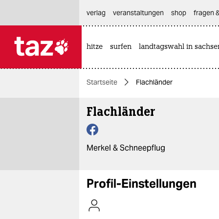
hautnavigation anspringen
hauptinhalt anspringen
footer anspringen
verlag
veranstaltungen
shop
fragen &
hitze
surfen
landtagswahl in sachse

taz zahl ich
taz zahl ich
Startseite
Flachländer
themen
Flachländer
politik
öko
Merkel & Schneepflug
gesellschaft
kultur
Profil-Einstellungen
sport