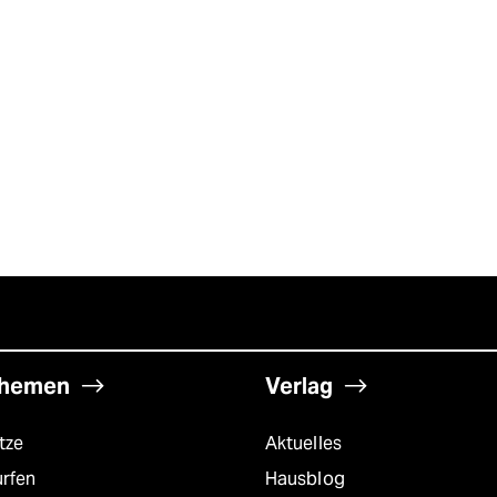
hemen
Verlag
tze
Aktuelles
urfen
Hausblog