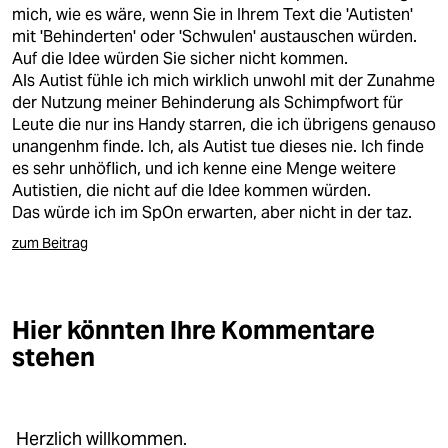
berlin
mich, wie es wäre, wenn Sie in Ihrem Text die 'Autisten'
mit 'Behinderten' oder 'Schwulen' austauschen würden.
nord
Auf die Idee würden Sie sicher nicht kommen.
Als Autist fühle ich mich wirklich unwohl mit der Zunahme
wahrheit
der Nutzung meiner Behinderung als Schimpfwort für
Leute die nur ins Handy starren, die ich übrigens genauso
verlag
unangenhm finde. Ich, als Autist tue dieses nie. Ich finde
es sehr unhöflich, und ich kenne eine Menge weitere
verlag
Autistien, die nicht auf die Idee kommen würden.
Das würde ich im SpOn erwarten, aber nicht in der taz.
veranstaltungen
zum Beitrag
shop
fragen & hilfe
Hier könnten Ihre Kommentare
unterstützen
stehen
abo
genossenschaft
Herzlich willkommen.