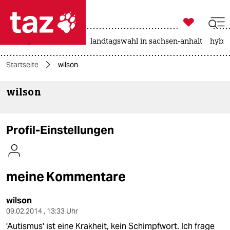

taz zahl ich
niedrigwasser
rente
landtagswahl in sachsen-anhalt
hybri

taz zahl ich
Startseite
wilson
taz zahl ich
wilson
themen
politik
Profil-Einstellungen
öko
gesellschaft
meine Kommentare
kultur
wilson
sport
09.02.2014 , 13:33 Uhr
'Autismus' ist eine Krakheit, kein Schimpfwort. Ich frage