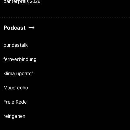
panterpreis 2026
Podcast
bundestalk
fernverbindung
klima update°
Mauerecho
Freie Rede
reingehen