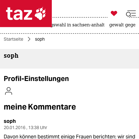

taz zahl ich
hitze
surfen
landtagswahl in sachsen-anhalt
gewalt gegen

taz zahl ich
Startseite
soph
taz zahl ich
soph
themen
politik
Profil-Einstellungen
öko
gesellschaft
meine Kommentare
kultur
soph
sport
20.01.2016 , 13:38 Uhr
Davon können bestimmt einige Frauen berichten: wir sind