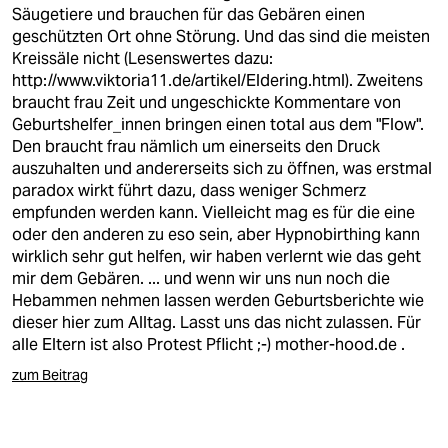
berlin
Säugetiere und brauchen für das Gebären einen
geschützten Ort ohne Störung. Und das sind die meisten
nord
Kreissäle nicht (Lesenswertes dazu:
http://www.viktoria11.de/artikel/Eldering.html
). Zweitens
wahrheit
braucht frau Zeit und ungeschickte Kommentare von
Geburtshelfer_innen bringen einen total aus dem "Flow".
verlag
Den braucht frau nämlich um einerseits den Druck
auszuhalten und andererseits sich zu öffnen, was erstmal
verlag
paradox wirkt führt dazu, dass weniger Schmerz
empfunden werden kann. Vielleicht mag es für die eine
veranstaltungen
oder den anderen zu eso sein, aber Hypnobirthing kann
shop
wirklich sehr gut helfen, wir haben verlernt wie das geht
mir dem Gebären. ... und wenn wir uns nun noch die
fragen & hilfe
Hebammen nehmen lassen werden Geburtsberichte wie
dieser hier zum Alltag. Lasst uns das nicht zulassen. Für
unterstützen
alle Eltern ist also Protest Pflicht ;-) mother-hood.de .
abo
zum Beitrag
genossenschaft