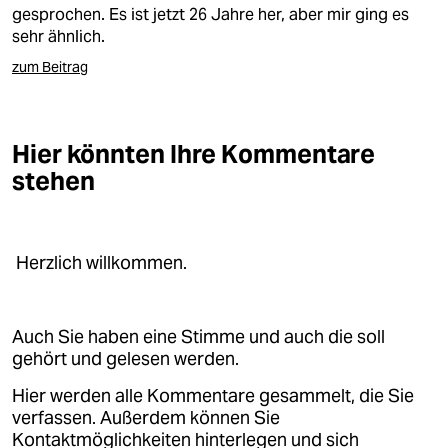
berlin
gesprochen. Es ist jetzt 26 Jahre her, aber mir ging es
sehr ähnlich.
nord
zum Beitrag
wahrheit
verlag
Hier könnten Ihre Kommentare
stehen
verlag
veranstaltungen
shop
Herzlich willkommen.
fragen & hilfe
unterstützen
Auch Sie haben eine Stimme und auch die soll
gehört und gelesen werden.
abo
Hier werden alle Kommentare gesammelt, die Sie
genossenschaft
verfassen. Außerdem können Sie
Kontaktmöglichkeiten hinterlegen und sich