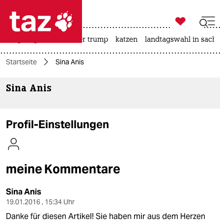

taz zahl ich
bergsteigen
usa unter trump
katzen
landtagswahl in sachs

taz zahl ich
Startseite
Sina Anis
taz zahl ich
Sina Anis
themen
politik
Profil-Einstellungen
öko
gesellschaft
meine Kommentare
kultur
Sina Anis
sport
19.01.2016 , 15:34 Uhr
Danke für diesen Artikel! Sie haben mir aus dem Herzen