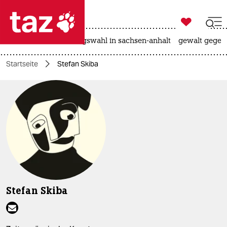

taz zahl ich
hitze
surfen
landtagswahl in sachsen-anhalt
gewalt gegen

taz zahl ich
Startseite
Stefan Skiba
taz zahl ich
themen
politik
öko
gesellschaft
kultur
Stefan Skiba
sport