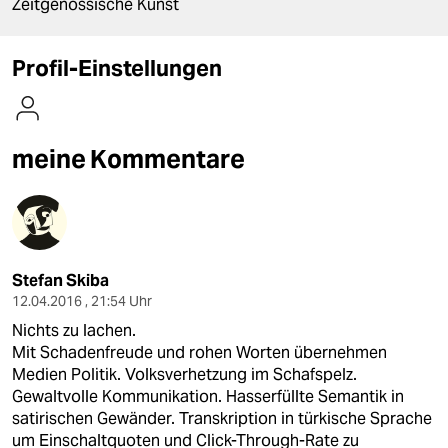
berlin
Zeitgenössische Kunst
nord
Profil-Einstellungen
wahrheit
verlag
meine Kommentare
verlag
veranstaltungen
shop
Stefan Skiba
fragen & hilfe
12.04.2016 , 21:54 Uhr
Nichts zu lachen.
unterstützen
Mit Schadenfreude und rohen Worten übernehmen
abo
Medien Politik. Volksverhetzung im Schafspelz.
Gewaltvolle Kommunikation. Hasserfüllte Semantik in
genossenschaft
satirischen Gewänder. Transkription in türkische Sprache
um Einschaltquoten und Click-Through-Rate zu