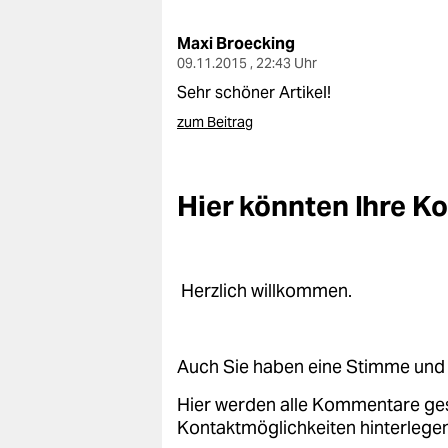
berlin
Maxi Broecking
nord
09.11.2015 , 22:43 Uhr
wahrheit
Sehr schöner Artikel!
zum Beitrag
verlag
verlag
Hier könnten Ihre 
veranstaltungen
shop
Herzlich willkommen.
fragen & hilfe
unterstützen
Auch Sie haben eine Stimme und 
abo
Hier werden alle Kommentare ge
genossenschaft
Kontaktmöglichkeiten hinterlegen