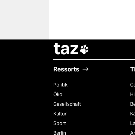
taz

Ressorts
T
Politik
C
Öko
Hi
Gesellschaft
B
Kultur
K
Sport
L
Berlin
A