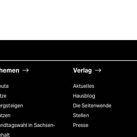
hemen
Verlag
euta
Aktuelles
tze
Hausblog
ergsteigen
Die Seitenwende
atzen
Stellen
andtagswahl in Sachsen-
Presse
nhalt