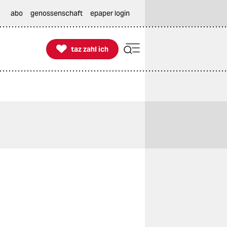
abo
genossenschaft
epaper login

taz zahl ich
taz zahl ich