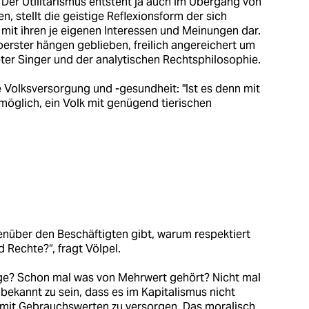
 Der Utilitarismus entsteht ja auch im Übergang von
n, stellt die geistige Reflexionsform der sich
it ihren je eigenen Interessen und Meinungen dar.
erster hängen geblieben, freilich angereichert um
ter Singer und der analytischen Rechtsphilosophie.
e Volksversorgung und -gesundheit: "Ist es denn mit
möglich, ein Volk mit genügend tierischen
nüber den Beschäftigten gibt, warum respektiert
 Rechte?“, fragt Völpel.
age? Schon mal was von Mehrwert gehört? Nicht mal
bekannt zu sein, dass es im Kapitalismus nicht
 mit Gebrauchswerten zu versorgen. Das moralisch