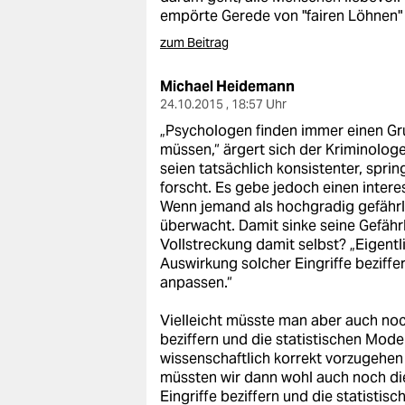
empörte Gerede von "fairen Löhnen"
zum Beitrag
Michael Heidemann
24.10.2015 , 18:57 Uhr
„Psychologen finden immer einen Gru
müssen,“ ärgert sich der Kriminolog
seien tatsächlich konsistenter, spri
forscht. Es gebe jedoch einen inter
Wenn jemand als hochgradig gefährli
überwacht. Damit sinke seine Gefährli
Vollstreckung damit selbst? „Eigentl
Auswirkung solcher Eingriffe beziff
anpassen.“
Vielleicht müsste man aber auch noch
beziffern und die statistischen Mod
wissenschaftlich korrekt vorzugehen –
müssten wir dann wohl auch noch die 
Eingriffe beziffern und die statisti