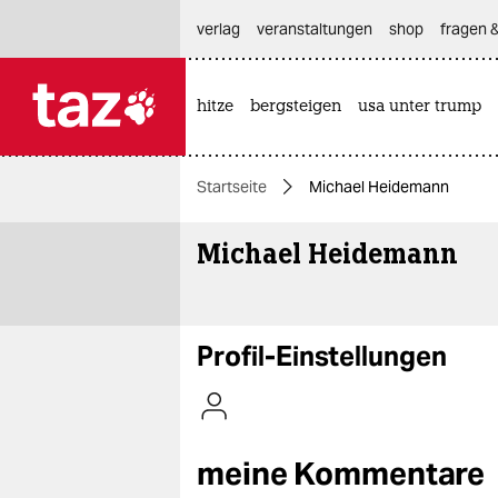
hautnavigation anspringen
hauptinhalt anspringen
footer anspringen
verlag
veranstaltungen
shop
fragen &
hitze
bergsteigen
usa unter trump

taz zahl ich
taz zahl ich
Startseite
Michael Heidemann
themen
Michael Heidemann
politik
öko
gesellschaft
Profil-Einstellungen
kultur
sport
meine Kommentare