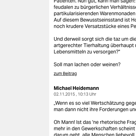
Patienten. Nun gut, kann man sagen:
epaper login
feudalen zu bürgerlichen Verhältnisse
partikularisierenden Warenmonaden m
Auf diesem Bewusstseinsstand ist Ho
noch krudere Versatzstücke eines Pe
Und derweil sorgt sich die taz um di
artgerechter Tierhaltung überhaupt 
Lebensmitteln zu versorgen?"
Soll man lachen oder weinen?
zum Beitrag
Michael Heidemann
02.11.2015 , 10:13 Uhr
„Wenn es so viel Wertschätzung gege
man dann nicht ihre Forderungen und
Oh Mann! Ist das 'ne rhetorische Fr
mehr in den Gewerkschaften scheint 
darum geht, alle Menschen liebevoll