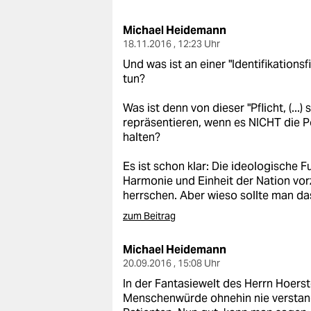
berlin
Michael Heidemann
nord
18.11.2016 , 12:23 Uhr
wahrheit
Und was ist an einer "Identifikations
tun?
verlag
Was ist denn von dieser "Pflicht, (..
verlag
repräsentieren, wenn es NICHT die Po
halten?
veranstaltungen
Es ist schon klar: Die ideologische 
shop
Harmonie und Einheit der Nation vo
herrschen. Aber wieso sollte man da
fragen & hilfe
zum Beitrag
unterstützen
Michael Heidemann
abo
20.09.2016 , 15:08 Uhr
In der Fantasiewelt des Herrn Hoerst
genossenschaft
Menschenwürde ohnehin nie verstande