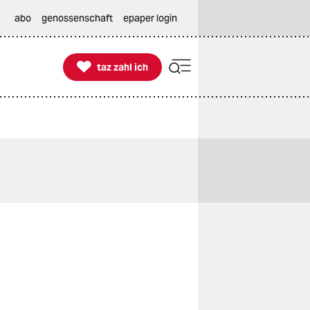
abo
genossenschaft
epaper login

taz zahl ich
taz zahl ich