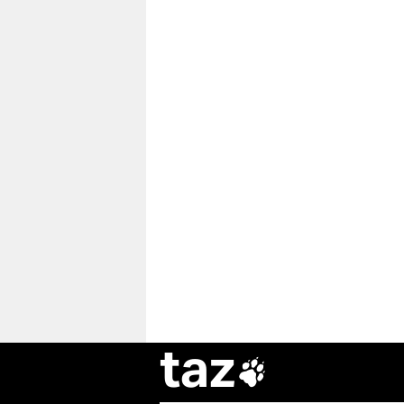
taz
