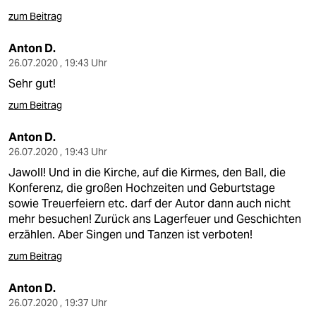
berlin
zum Beitrag
nord
Anton D.
wahrheit
26.07.2020 , 19:43 Uhr
Sehr gut!
verlag
zum Beitrag
verlag
Anton D.
veranstaltungen
26.07.2020 , 19:43 Uhr
Jawoll! Und in die Kirche, auf die Kirmes, den Ball, die
shop
Konferenz, die großen Hochzeiten und Geburtstage
sowie Treuerfeiern etc. darf der Autor dann auch nicht
fragen & hilfe
mehr besuchen! Zurück ans Lagerfeuer und Geschichten
unterstützen
erzählen. Aber Singen und Tanzen ist verboten!
zum Beitrag
abo
Anton D.
genossenschaft
26.07.2020 , 19:37 Uhr