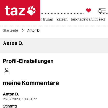

taz zahl ich
bergsteigen
usa unter trump
katzen
landtagswahl in sachs

taz zahl ich
Startseite
Anton D.
taz zahl ich
Anton D.
themen
politik
Profil-Einstellungen
öko
gesellschaft
meine Kommentare
kultur
Anton D.
sport
26.07.2020 , 19:45 Uhr
Stimmt!