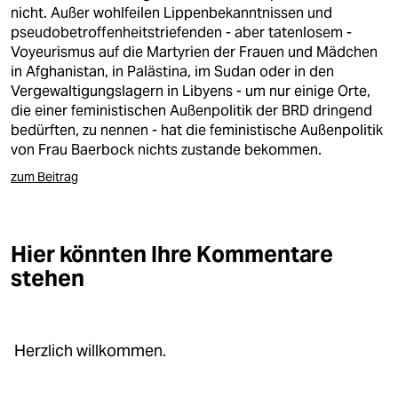
berlin
nicht. Außer wohlfeilen Lippenbekanntnissen und
pseudobetroffenheitstriefenden - aber tatenlosem -
nord
Voyeurismus auf die Martyrien der Frauen und Mädchen
in Afghanistan, in Palästina, im Sudan oder in den
wahrheit
Vergewaltigungslagern in Libyens - um nur einige Orte,
die einer feministischen Außenpolitik der BRD dringend
verlag
bedürften, zu nennen - hat die feministische Außenpolitik
von Frau Baerbock nichts zustande bekommen.
verlag
zum Beitrag
veranstaltungen
shop
Hier könnten Ihre Kommentare
fragen & hilfe
stehen
unterstützen
abo
Herzlich willkommen.
genossenschaft