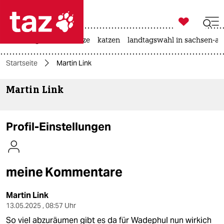

taz zahl ich
iran-krieg
ceuta
hitze
katzen
landtagswahl in sachsen-an

taz zahl ich
Startseite
Martin Link
taz zahl ich
Martin Link
themen
politik
Profil-Einstellungen
öko
gesellschaft
meine Kommentare
kultur
Martin Link
sport
13.05.2025 , 08:57 Uhr
So viel abzuräumen gibt es da für Wadephul nun wirkich