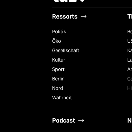
Ressorts
T
Politik
B
Öko
U
Gesellschaft
K
Kultur
L
Sport
A
Berlin
C
Nord
Hi
Wahrheit
Podcast
N