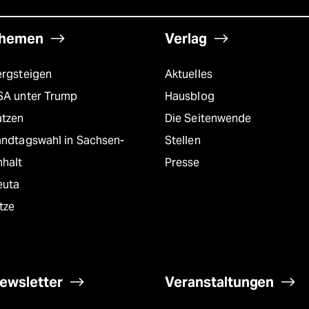
hemen
Verlag
ergsteigen
Aktuelles
SA unter Trump
Hausblog
atzen
Die Seitenwende
andtagswahl in Sachsen-
Stellen
nhalt
Presse
euta
tze
ewsletter
Veranstaltungen