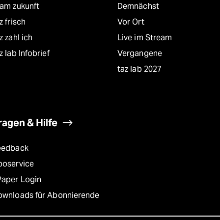
eam zukunft
Demnächst
z frisch
Vor Ort
z zahl ich
Live im Stream
z lab Infobrief
Vergangene
taz lab 2027
ragen & Hilfe
eedback
boservice
Paper Login
ownloads für Abonnierende