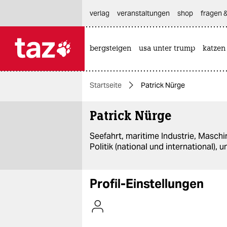
hautnavigation anspringen
hauptinhalt anspringen
footer anspringen
verlag
veranstaltungen
shop
fragen &
bergsteigen
usa unter trump
katzen

taz zahl ich
taz zahl ich
Startseite
Patrick Nürge
themen
Patrick Nürge
politik
Seefahrt, maritime Industrie, Masch
öko
Politik (national und international), u
gesellschaft
Profil-Einstellungen
kultur
sport