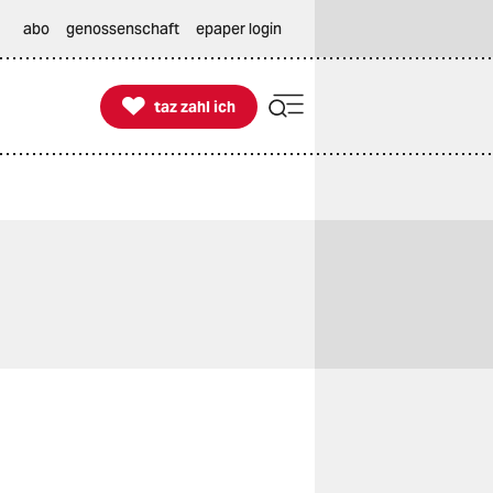
abo
genossenschaft
epaper login

taz zahl ich
taz zahl ich