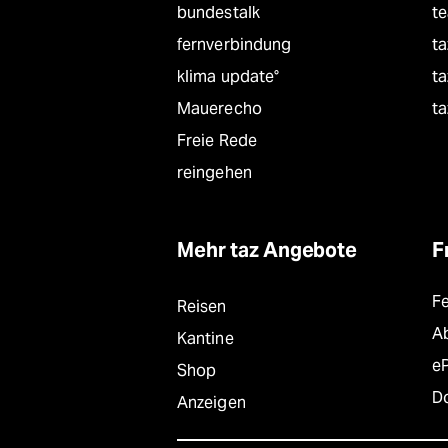
bundestalk
t
fernverbindung
ta
klima update°
ta
Mauerecho
ta
Freie Rede
reingehen
Mehr taz Angebote
F
F
Reisen
A
Kantine
e
Shop
D
Anzeigen