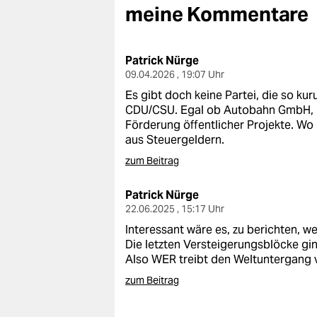
berlin
meine Kommentare
nord
Patrick Nürge
wahrheit
09.04.2026 , 19:07 Uhr
verlag
Es gibt doch keine Partei, die so ku
CDU/CSU. Egal ob Autobahn GmbH, M
verlag
Förderung öffentlicher Projekte. Wo
aus Steuergeldern.
veranstaltungen
zum Beitrag
shop
Patrick Nürge
fragen & hilfe
22.06.2025 , 15:17 Uhr
Interessant wäre es, zu berichten, we
unterstützen
Die letzten Versteigerungsblöcke g
Also WER treibt den Weltuntergang v
abo
zum Beitrag
genossenschaft