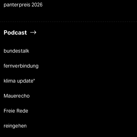
panterpreis 2026
Podcast
bundestalk
fernverbindung
klima update°
Mauerecho
Freie Rede
reingehen