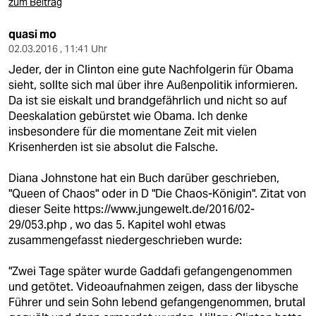
epaper login
zum Beitrag
quasi mo
02.03.2016 , 11:41 Uhr
Jeder, der in Clinton eine gute Nachfolgerin für Obama
sieht, sollte sich mal über ihre Außenpolitik informieren.
Da ist sie eiskalt und brandgefährlich und nicht so auf
Deeskalation gebürstet wie Obama. Ich denke
insbesondere für die momentane Zeit mit vielen
Krisenherden ist sie absolut die Falsche.
Diana Johnstone hat ein Buch darüber geschrieben,
"Queen of Chaos" oder in D "Die Chaos-Königin". Zitat von
dieser Seite
https://www.jungewelt.de/2016/02-
29/053.php
, wo das 5. Kapitel wohl etwas
zusammengefasst niedergeschrieben wurde:
"Zwei Tage später wurde Gaddafi gefangengenommen
und getötet. Videoaufnahmen zeigen, dass der libysche
Führer und sein Sohn lebend gefangengenommen, brutal