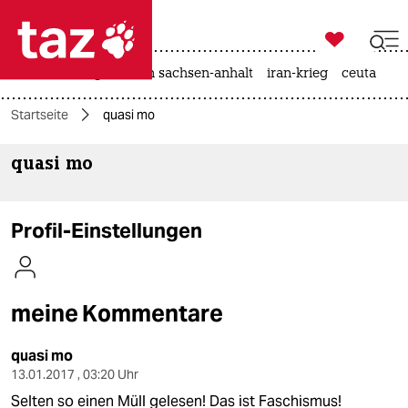

taz zahl ich
hitze
landtagswahl in sachsen-anhalt
iran-krieg
ceuta

taz zahl ich
Startseite
quasi mo
taz zahl ich
quasi mo
themen
politik
Profil-Einstellungen
öko
gesellschaft
meine Kommentare
kultur
quasi mo
sport
13.01.2017 , 03:20 Uhr
Selten so einen Müll gelesen! Das ist Faschismus!