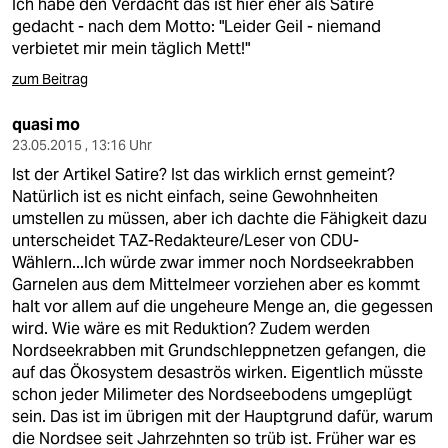
Ich habe den Verdacht das ist hier eher als Satire
gedacht - nach dem Motto: "Leider Geil - niemand
verbietet mir mein täglich Mett!"
zum Beitrag
quasi mo
23.05.2015 , 13:16 Uhr
Ist der Artikel Satire? Ist das wirklich ernst gemeint?
Natürlich ist es nicht einfach, seine Gewohnheiten
umstellen zu müssen, aber ich dachte die Fähigkeit dazu
unterscheidet TAZ-Redakteure/Leser von CDU-
Wählern...Ich würde zwar immer noch Nordseekrabben
Garnelen aus dem Mittelmeer vorziehen aber es kommt
halt vor allem auf die ungeheure Menge an, die gegessen
wird. Wie wäre es mit Reduktion? Zudem werden
Nordseekrabben mit Grundschleppnetzen gefangen, die
auf das Ökosystem desaströs wirken. Eigentlich müsste
schon jeder Milimeter des Nordseebodens umgeplügt
sein. Das ist im übrigen mit der Hauptgrund dafür, warum
die Nordsee seit Jahrzehnten so trüb ist. Früher war es