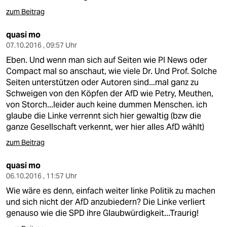
berlin
zum Beitrag
nord
quasi mo
wahrheit
07.10.2016 , 09:57 Uhr
Eben. Und wenn man sich auf Seiten wie PI News oder
verlag
Compact mal so anschaut, wie viele Dr. Und Prof. Solche
Seiten unterstützen oder Autoren sind...mal ganz zu
verlag
Schweigen von den Köpfen der AfD wie Petry, Meuthen,
von Storch...leider auch keine dummen Menschen. ich
veranstaltungen
glaube die Linke verrennt sich hier gewaltig (bzw die
ganze Gesellschaft verkennt, wer hier alles AfD wählt)
shop
zum Beitrag
fragen & hilfe
quasi mo
unterstützen
06.10.2016 , 11:57 Uhr
abo
Wie wäre es denn, einfach weiter linke Politik zu machen
und sich nicht der AfD anzubiedern? Die Linke verliert
genossenschaft
genauso wie die SPD ihre Glaubwürdigkeit...Traurig!