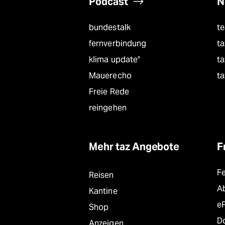
Podcast
N
bundestalk
t
fernverbindung
ta
klima update°
ta
Mauerecho
ta
Freie Rede
reingehen
Mehr taz Angebote
F
F
Reisen
A
Kantine
e
Shop
D
Anzeigen