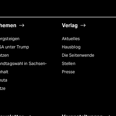
hemen
Verlag
ergsteigen
Aktuelles
SA unter Trump
Hausblog
atzen
Die Seitenwende
andtagswahl in Sachsen-
Stellen
nhalt
Presse
euta
tze