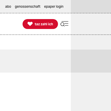
abo
genossenschaft
epaper login

taz zahl ich
taz zahl ich