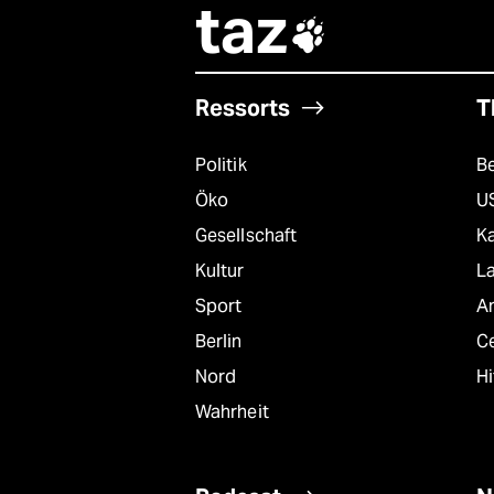
taz

Ressorts
T
Politik
B
Öko
U
Gesellschaft
K
Kultur
L
Sport
A
Berlin
C
Nord
Hi
Wahrheit