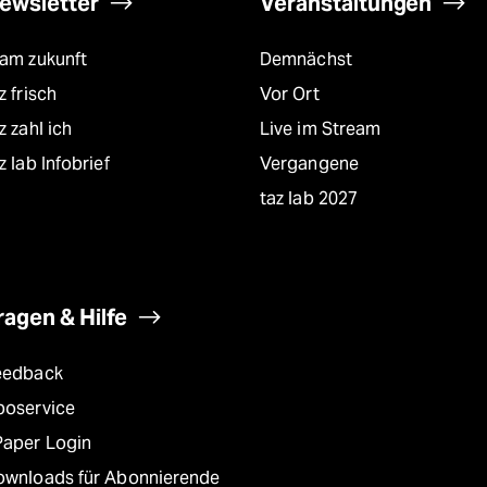
ewsletter
Veranstaltungen
eam zukunft
Demnächst
z frisch
Vor Ort
z zahl ich
Live im Stream
z lab Infobrief
Vergangene
taz lab 2027
ragen & Hilfe
eedback
boservice
Paper Login
ownloads für Abonnierende