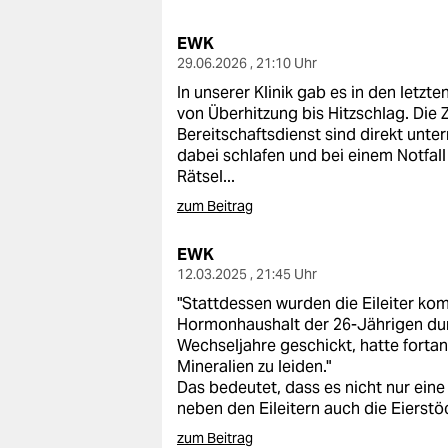
berlin
EWK
nord
29.06.2026 , 21:10 Uhr
wahrheit
In unserer Klinik gab es in den letz
von Überhitzung bis Hitzschlag. Die 
verlag
Bereitschaftsdienst sind direkt unte
dabei schlafen und bei einem Notfall j
verlag
Rätsel...
zum Beitrag
veranstaltungen
shop
EWK
12.03.2025 , 21:45 Uhr
fragen & hilfe
"Stattdessen wurden die Eileiter kom
Hormonhaushalt der 26-Jährigen dur
unterstützen
Wechseljahre geschickt, hatte forta
Mineralien zu leiden."
abo
Das bedeutet, dass es nicht nur eine 
neben den Eileitern auch die Eierstö
genossenschaft
zum Beitrag