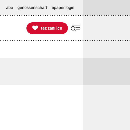
abo
genossenschaft
epaper login

taz zahl ich
taz zahl ich