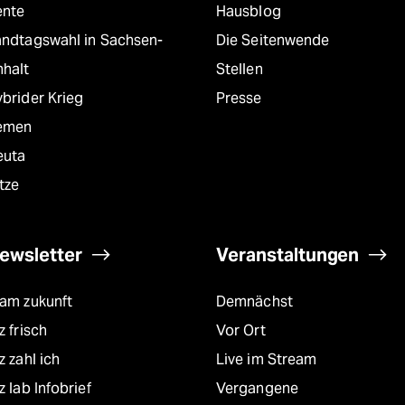
ente
Hausblog
andtagswahl in Sachsen-
Die Seitenwende
nhalt
Stellen
brider Krieg
Presse
emen
euta
tze
ewsletter
Veranstaltungen
eam zukunft
Demnächst
z frisch
Vor Ort
z zahl ich
Live im Stream
z lab Infobrief
Vergangene