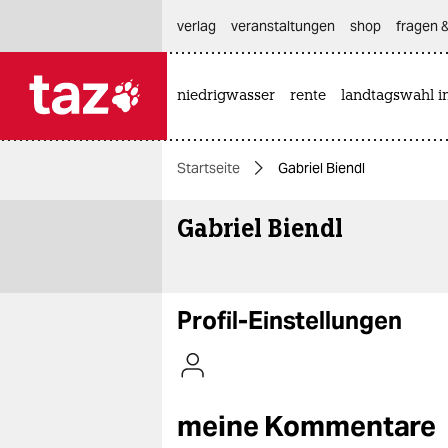
hautnavigation anspringen
hauptinhalt anspringen
footer anspringen
verlag
veranstaltungen
shop
fragen &
niedrigwasser
rente
landtagswahl i

taz zahl ich
taz zahl ich
Startseite
Gabriel Biendl
themen
Gabriel Biendl
politik
öko
gesellschaft
Profil-Einstellungen
kultur
sport
meine Kommentare