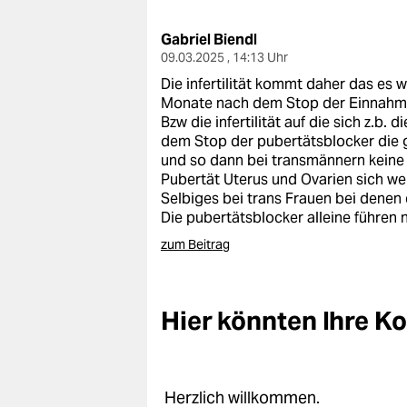
berlin
Gabriel Biendl
nord
09.03.2025 , 14:13 Uhr
wahrheit
Die infertilität kommt daher das es
Monate nach dem Stop der Einnahme i
verlag
Bzw die infertilität auf die sich z.b
dem Stop der pubertätsblocker die 
verlag
und so dann bei transmännern keine
Pubertät Uterus und Ovarien sich we
veranstaltungen
Selbiges bei trans Frauen bei denen 
Die pubertätsblocker alleine führen ni
shop
zum Beitrag
fragen & hilfe
unterstützen
Hier könnten Ihre 
abo
genossenschaft
Herzlich willkommen.