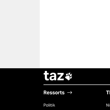
taz

Ressorts
T
Politik
N