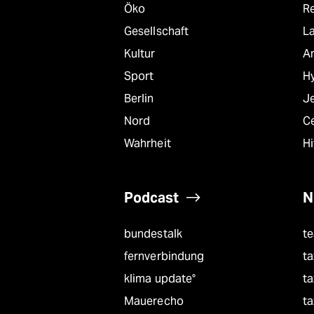
Öko
R
Gesellschaft
L
Kultur
A
Sport
Hy
Berlin
J
Nord
C
Wahrheit
Hi
Podcast
N
bundestalk
t
fernverbindung
ta
klima update°
ta
Mauerecho
ta