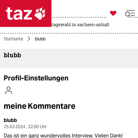

taz zahl ich
drohnen
rente
landtagswahl in sachsen-anhalt

taz zahl ich
Startseite
blubb
taz zahl ich
blubb
themen
politik
Profil-Einstellungen
öko
gesellschaft
meine Kommentare
kultur
blubb
sport
25.03.2024 , 22:00 Uhr
Das ist ein ganz wundervolles Interview. Vielen Dank!