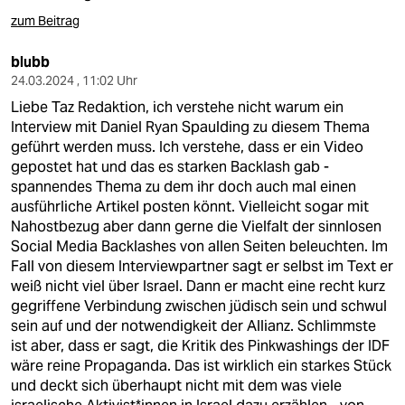
berlin
zum Beitrag
nord
blubb
wahrheit
24.03.2024 , 11:02 Uhr
Liebe Taz Redaktion, ich verstehe nicht warum ein
verlag
Interview mit Daniel Ryan Spaulding zu diesem Thema
geführt werden muss. Ich verstehe, dass er ein Video
verlag
gepostet hat und das es starken Backlash gab -
spannendes Thema zu dem ihr doch auch mal einen
veranstaltungen
ausführliche Artikel posten könnt. Vielleicht sogar mit
Nahostbezug aber dann gerne die Vielfalt der sinnlosen
shop
Social Media Backlashes von allen Seiten beleuchten. Im
fragen & hilfe
Fall von diesem Interviewpartner sagt er selbst im Text er
weiß nicht viel über Israel. Dann er macht eine recht kurz
unterstützen
gegriffene Verbindung zwischen jüdisch sein und schwul
sein auf und der notwendigkeit der Allianz. Schlimmste
abo
ist aber, dass er sagt, die Kritik des Pinkwashings der IDF
wäre reine Propaganda. Das ist wirklich ein starkes Stück
genossenschaft
und deckt sich überhaupt nicht mit dem was viele