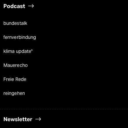
Podcast
bundestalk
fernverbindung
klima update°
Mauerecho
Freie Rede
reingehen
Newsletter