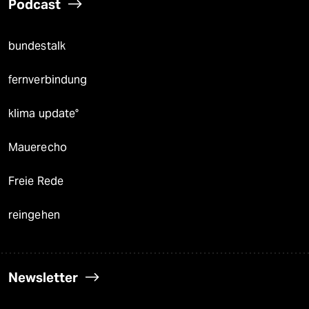
Podcast
bundestalk
fernverbindung
klima update°
Mauerecho
Freie Rede
reingehen
Newsletter