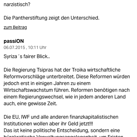
berlin
narzistisch?
nord
Die Pantherstiftung zeigt den Unterschied.
wahrheit
zum Beitrag
verlag
passiON
06.07.2015 , 10:11 Uhr
verlag
Syriza´s fairer Blick..
veranstaltungen
Die Regierung Tsipras hat der Troika wirtschaftliche
Reformvorschläge unterbreitet. Diese Reformen würden
shop
jedoch erst in einigen Jahren zu einem
fragen & hilfe
Wirtschaftswachstum führen. Reformen benötigen nach
einem Regierungswechsel, wie in jedem anderen Land
unterstützen
auch, eine gewisse Zeit.
abo
Die EU, IWF und alle anderen finanzkapitalistischen
Institutionen wollen aber ihr Geld jetzt!!!
genossenschaft
Das ist keine politische Entscheidung, sondern eine