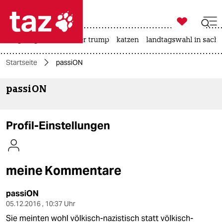

taz zahl ich
bergsteigen
usa unter trump
katzen
landtagswahl in sachs

taz zahl ich
Startseite
passiON
taz zahl ich
passiON
themen
politik
Profil-Einstellungen
öko
gesellschaft
meine Kommentare
kultur
passiON
sport
05.12.2016 , 10:37 Uhr
Sie meinten wohl völkisch-nazistisch statt völkisch-