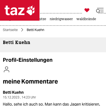

taz zahl ich
krieg in der ukraine
hitze
niedrigwasser
waldbrände

taz zahl ich
Startseite
Betti Kuehn
taz zahl ich
Betti Kuehn
themen
politik
Profil-Einstellungen
öko
gesellschaft
meine Kommentare
kultur
Betti Kuehn
sport
15.12.2023 , 14:23 Uhr
Hallo, sehe ich auch so. Man kann das Jagen kritisieren,