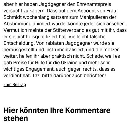
berlin
aber hier haben Jagdgegner den Ehrenamtspreis
versucht zu kapern. Dass auf dem Account von Frau
nord
Schmidt wochenlang sattsam zum Manipulieren der
Abstimmung animiert wurde, konnte jeder sich ansehen.
wahrheit
Vermutlich meinte der Stifterverband es gut mit ihr, dass
er sie nicht disqualifiziert hat. Vielleicht falsche
verlag
Entscheidung. Von rabiaten Jagdgegner wurde sie
herausgestellt und instrumentalisiert, und die motzen
verlag
weiter, helfen ihr aber praktisch nicht. Schade, weil es
gab Preise für Hilfe für die Ukraine und mehr sehr
veranstaltungen
wichtiges Engagement, auch gegen rechts, dass es
shop
verdient hat. Taz: bitte darüber auch berichten!
zum Beitrag
fragen & hilfe
unterstützen
Hier könnten Ihre Kommentare
abo
stehen
genossenschaft