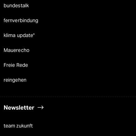
bundestalk
fernverbindung
klima update°
Mauerecho
Freie Rede
reingehen
Newsletter
team zukunft