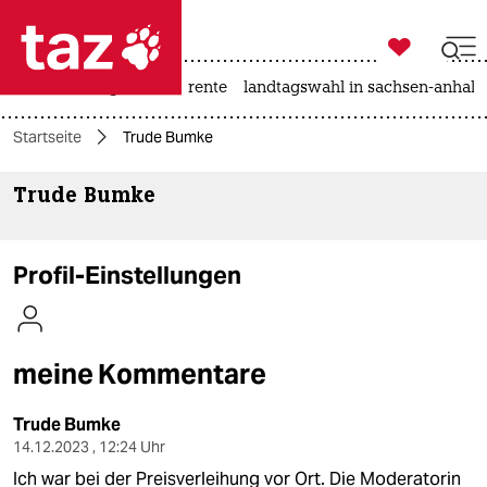

taz zahl ich
hitze
niedrigwasser
rente
landtagswahl in sachsen-anhalt

taz zahl ich
Startseite
Trude Bumke
taz zahl ich
Trude Bumke
themen
politik
Profil-Einstellungen
öko
gesellschaft
meine Kommentare
kultur
Trude Bumke
sport
14.12.2023 , 12:24 Uhr
Ich war bei der Preisverleihung vor Ort. Die Moderatorin