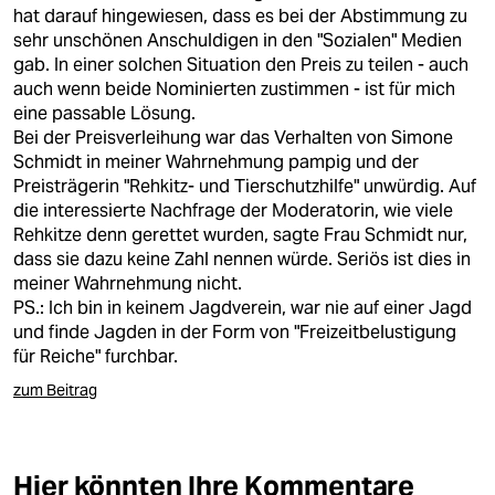
berlin
hat darauf hingewiesen, dass es bei der Abstimmung zu
sehr unschönen Anschuldigen in den "Sozialen" Medien
nord
gab. In einer solchen Situation den Preis zu teilen - auch
auch wenn beide Nominierten zustimmen - ist für mich
wahrheit
eine passable Lösung.
Bei der Preisverleihung war das Verhalten von Simone
verlag
Schmidt in meiner Wahrnehmung pampig und der
Preisträgerin "Rehkitz- und Tierschutzhilfe" unwürdig. Auf
verlag
die interessierte Nachfrage der Moderatorin, wie viele
Rehkitze denn gerettet wurden, sagte Frau Schmidt nur,
veranstaltungen
dass sie dazu keine Zahl nennen würde. Seriös ist dies in
shop
meiner Wahrnehmung nicht.
PS.: Ich bin in keinem Jagdverein, war nie auf einer Jagd
fragen & hilfe
und finde Jagden in der Form von "Freizeitbelustigung
für Reiche" furchbar.
unterstützen
zum Beitrag
abo
genossenschaft
Hier könnten Ihre Kommentare