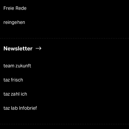
Freie Rede
reingehen
Newsletter
team zukunft
taz frisch
taz zahl ich
taz lab Infobrief