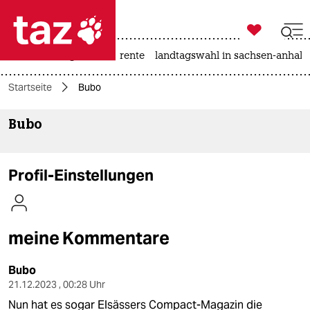

taz zahl ich
hitze
niedrigwasser
rente
landtagswahl in sachsen-anhalt

taz zahl ich
Startseite
Bubo
taz zahl ich
Bubo
themen
politik
Profil-Einstellungen
öko
gesellschaft
meine Kommentare
kultur
Bubo
sport
21.12.2023 , 00:28 Uhr
Nun hat es sogar Elsässers Compact-Magazin die