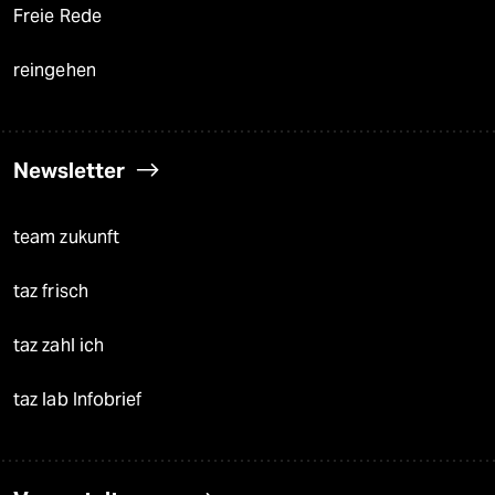
Freie Rede
reingehen
Newsletter
team zukunft
taz frisch
taz zahl ich
taz lab Infobrief