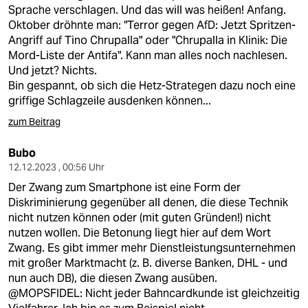
berlin
Sprache verschlagen. Und das will was heißen! Anfang.
Oktober dröhnte man: "Terror gegen AfD: Jetzt Spritzen-
nord
Angriff auf Tino Chrupalla" oder "Chrupalla in Klinik: Die
Mord-Liste der Antifa". Kann man alles noch nachlesen.
wahrheit
Und jetzt? Nichts.
Bin gespannt, ob sich die Hetz-Strategen dazu noch eine
verlag
griffige Schlagzeile ausdenken können...
verlag
zum Beitrag
veranstaltungen
Bubo
12.12.2023 , 00:56 Uhr
shop
Der Zwang zum Smartphone ist eine Form der
fragen & hilfe
Diskriminierung gegenüber all denen, die diese Technik
nicht nutzen können oder (mit guten Gründen!) nicht
unterstützen
nutzen wollen. Die Betonung liegt hier auf dem Wort
Zwang. Es gibt immer mehr Dienstleistungsunternehmen
abo
mit großer Marktmacht (z. B. diverse Banken, DHL - und
nun auch DB), die diesen Zwang ausüben.
genossenschaft
@MOPSFIDEL: Nicht jeder Bahncardkunde ist gleichzeitig