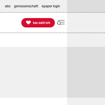
abo
genossenschaft
epaper login

taz zahl ich
taz zahl ich