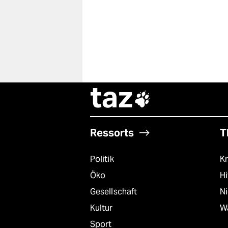
taz

Ressorts
T
Politik
Kr
Öko
Hi
Gesellschaft
N
Kultur
W
Sport