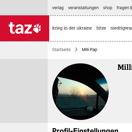
hautnavigation anspringen
hauptinhalt anspringen
footer anspringen
verlag
veranstaltungen
shop
fragen &
krieg in der ukraine
hitze
niedrigwa

taz zahl ich
taz zahl ich
Startseite
Milli Pap
themen
Mill
politik
öko
gesellschaft
kultur
sport
Profil-Einstellungen