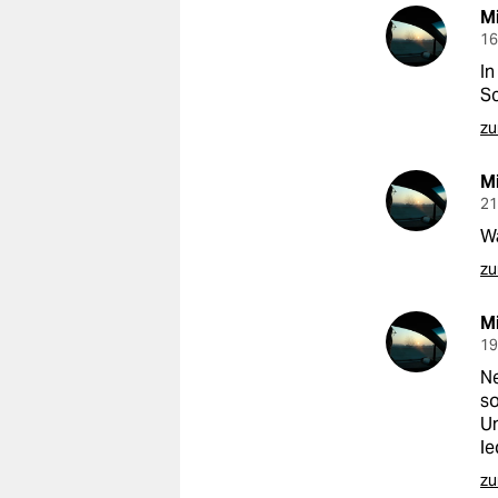
epaper login
Mi
16
In
Sc
zu
Mi
21
Wa
zu
Mi
19
Ne
so
Un
le
zu