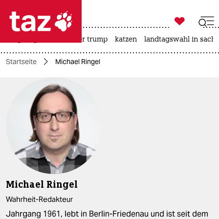

taz zahl ich
bergsteigen
usa unter trump
katzen
landtagswahl in sachs

taz zahl ich
Startseite
Michael Ringel
taz zahl ich
themen
politik
öko
gesellschaft
kultur
Michael Ringel
sport
Wahrheit-Redakteur
Jahrgang 1961, lebt in Berlin-Friedenau und ist seit dem