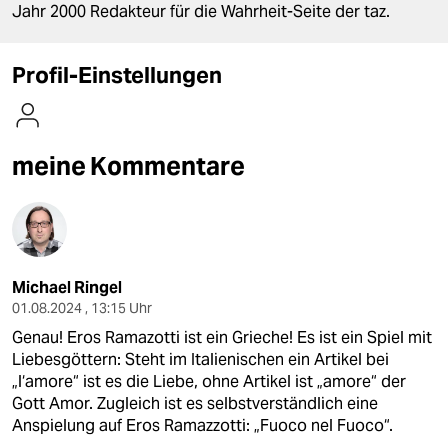
berlin
Jahr 2000 Redakteur für die Wahrheit-Seite der taz.
nord
Profil-Einstellungen
wahrheit
verlag
meine Kommentare
verlag
veranstaltungen
shop
Michael Ringel
fragen & hilfe
01.08.2024 , 13:15 Uhr
unterstützen
Genau! Eros Ramazotti ist ein Grieche! Es ist ein Spiel mit
Liebesgöttern: Steht im Italienischen ein Artikel bei
abo
„l‘amore“ ist es die Liebe, ohne Artikel ist „amore“ der
Gott Amor. Zugleich ist es selbstverständlich eine
genossenschaft
Anspielung auf Eros Ramazzotti: „Fuoco nel Fuoco“.