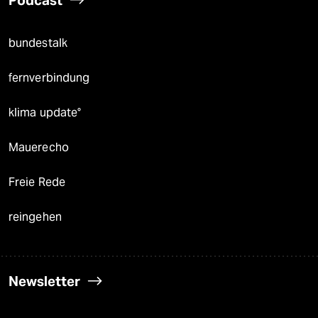
Podcast
bundestalk
fernverbindung
klima update°
Mauerecho
Freie Rede
reingehen
Newsletter