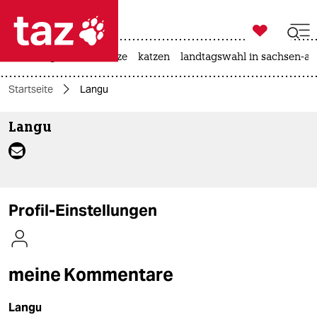

taz zahl ich
iran-krieg
ceuta
hitze
katzen
landtagswahl in sachsen-an

taz zahl ich
Startseite
Langu
taz zahl ich
Langu
themen
politik
öko
Profil-Einstellungen
gesellschaft
kultur
meine Kommentare
sport
Langu