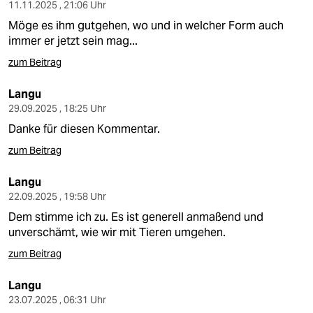
berlin
11.11.2025 , 21:06 Uhr
Möge es ihm gutgehen, wo und in welcher Form auch
nord
immer er jetzt sein mag...
wahrheit
zum Beitrag
verlag
Langu
29.09.2025 , 18:25 Uhr
verlag
Danke für diesen Kommentar.
veranstaltungen
zum Beitrag
shop
Langu
22.09.2025 , 19:58 Uhr
fragen & hilfe
Dem stimme ich zu. Es ist generell anmaßend und
unterstützen
unverschämt, wie wir mit Tieren umgehen.
zum Beitrag
abo
Langu
genossenschaft
23.07.2025 , 06:31 Uhr