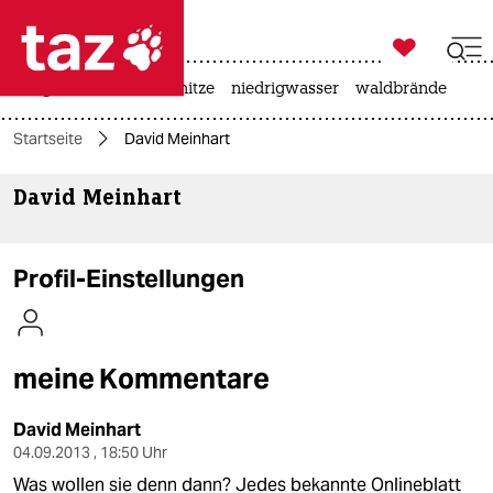

taz zahl ich
krieg in der ukraine
hitze
niedrigwasser
waldbrände

taz zahl ich
Startseite
David Meinhart
taz zahl ich
David Meinhart
themen
politik
Profil-Einstellungen
öko
gesellschaft
meine Kommentare
kultur
David Meinhart
sport
04.09.2013 , 18:50 Uhr
Was wollen sie denn dann? Jedes bekannte Onlineblatt