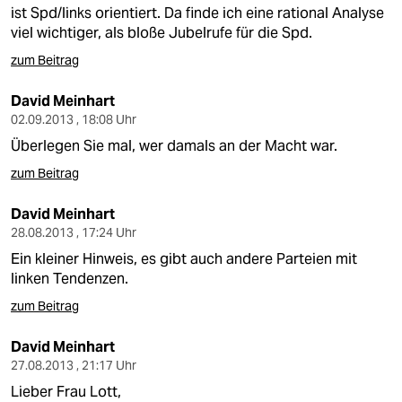
berlin
ist Spd/links orientiert. Da finde ich eine rational Analyse
viel wichtiger, als bloße Jubelrufe für die Spd.
nord
zum Beitrag
wahrheit
David Meinhart
verlag
02.09.2013 , 18:08 Uhr
Überlegen Sie mal, wer damals an der Macht war.
verlag
zum Beitrag
veranstaltungen
David Meinhart
shop
28.08.2013 , 17:24 Uhr
Ein kleiner Hinweis, es gibt auch andere Parteien mit
fragen & hilfe
linken Tendenzen.
unterstützen
zum Beitrag
abo
David Meinhart
27.08.2013 , 21:17 Uhr
genossenschaft
Lieber Frau Lott,