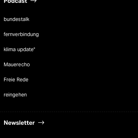
Podcast
bundestalk
fernverbindung
klima update°
Mauerecho
Freie Rede
reingehen
Newsletter