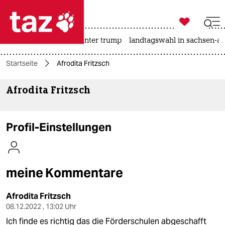

taz zahl ich
nahost-konflikt
usa unter trump
landtagswahl in sachsen-an

taz zahl ich
Startseite
Afrodita Fritzsch
taz zahl ich
Afrodita Fritzsch
themen
politik
Profil-Einstellungen
öko
gesellschaft
meine Kommentare
kultur
Afrodita Fritzsch
sport
08.12.2022 , 13:02 Uhr
Ich finde es richtig das die Förderschulen abgeschafft