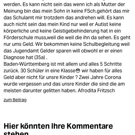
berlin
werden. Es kann nicht sein das wenn ich als Mutter der
Meinung bin das mein Sohn in keine FSch.gehört das mir
nord
das Schulamt mir trotzdem das andrehen will. Es kann
auch nicht sein das mein Kind nur weil er Autist keine
wahrheit
körperliche und keine Geistigebehinderung hat in ein
Förderschule muss,weil die weil die ihn da sehen. Es geht
verlag
nur ums Geld. Wir bekommen keine Schulbegleitung weil
das Jugendamt Gelder sparen will obwohl er er einen
verlag
Diagnose hat (35a) .
Baden-Württemberg ist mit allem und alles 5 Schritte
veranstaltungen
zurück. 30 Schüler in eine Klasse😳 wir haben für alles
shop
Geld aber nicht für unsre Kinder ? Zwei Jahre Corona
wurde vergessen und das unsre Kinder die sind die am
fragen & hilfe
meisten darunter gelitten haben. Afrodita Fritzsch
unterstützen
zum Beitrag
abo
Hier könnten Ihre Kommentare
genossenschaft
stehen