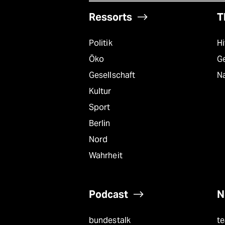
Ressorts
T
Politik
Hi
Öko
G
Gesellschaft
Na
Kultur
Sport
Berlin
Nord
Wahrheit
Podcast
N
bundestalk
t