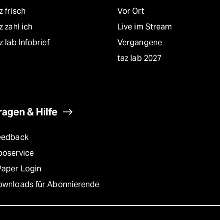
z frisch
Vor Ort
z zahl ich
Live im Stream
z lab Infobrief
Vergangene
taz lab 2027
ragen & Hilfe
eedback
boservice
Paper Login
ownloads für Abonnierende