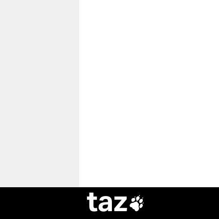
taz
