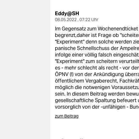
berlin
Eddy@SH
nord
08.05.2022 , 07:22 Uhr
wahrheit
Im Gegensatz zum Wochenendticket is
begrenzt,daher ist Frage ob "scheite
verlag
"Experiment" denn solche werden ziel
panische Schnellschuss der Ampelre
verlag
infolge einer völlig falsch eingeschät
"Experiment" zum scheitern verurteil
veranstaltungen
es - mehr schlecht als recht - vor d
ÖPNV (!) von der Ankündigung überras
shop
öffentlichem Vergaberecht, Fachkrä
möglich die notwenigen Voraussetzun
fragen & hilfe
sein. In diesem Beitrag werden bewu
gesellschaftliche Spaltung befeuert 
unterstützen
vorsorglich von der -unfähigen - Bu
abo
zum Beitrag
genossenschaft