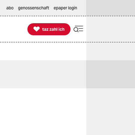
abo
genossenschaft
epaper login

taz zahl ich
taz zahl ich