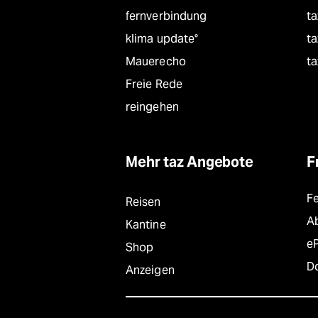
fernverbindung
ta
klima update°
ta
Mauerecho
ta
Freie Rede
reingehen
Mehr taz Angebote
F
F
Reisen
A
Kantine
e
Shop
D
Anzeigen