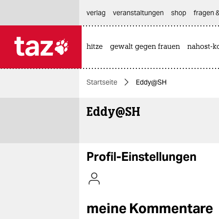
hautnavigation anspringen
hauptinhalt anspringen
footer anspringen
verlag
veranstaltungen
shop
fragen &
hitze
gewalt gegen frauen
nahost-ko

taz zahl ich
taz zahl ich
Startseite
Eddy@SH
themen
Eddy@SH
politik
öko
gesellschaft
Profil-Einstellungen
kultur
sport
meine Kommentare