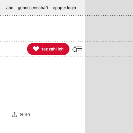
abo
genossenschaft
epaper login

taz zahl ich
taz zahl ich
teilen