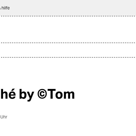
 hilfe
hé by ©Tom
 Uhr