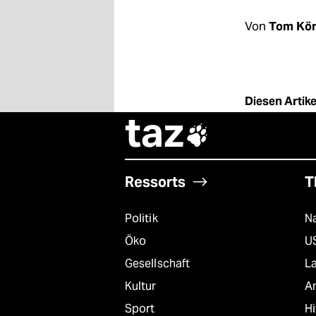
berlin
Von
Tom Kör
nord
wahrheit
verlag
Diesen Artikel
taz
verlag

veranstaltungen
shop
Ressorts
T
fragen & hilfe
Politik
Na
unterstützen
Öko
U
Gesellschaft
L
abo
Kultur
A
genossenschaft
Sport
Hi