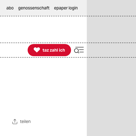
abo
genossenschaft
epaper login

taz zahl ich
taz zahl ich
teilen