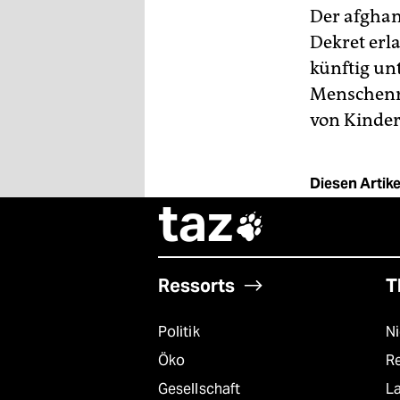
berlin
Der afghan
nord
Dekret erl
künftig unt
wahrheit
Menschenre
von Kinder
verlag
verlag
Diesen Artikel
veranstaltungen
taz

shop
fragen & hilfe
Ressorts
T
unterstützen
Politik
N
abo
Öko
R
genossenschaft
Gesellschaft
L