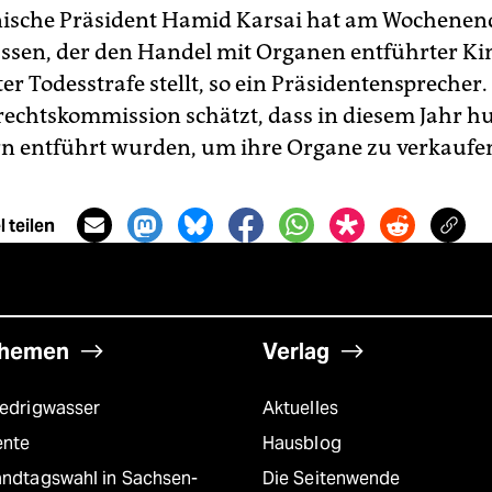
ische Präsident Hamid Karsai hat am Wochenen
assen, der den Handel mit Organen entführter Ki
er Todesstrafe stellt, so ein Präsidentensprecher.
chtskommission schätzt, dass in diesem Jahr h
n entführt wurden, um ihre Organe zu verkaufen
 teilen
hemen
Verlag
iedrigwasser
Aktuelles
ente
Hausblog
andtagswahl in Sachsen-
Die Seitenwende