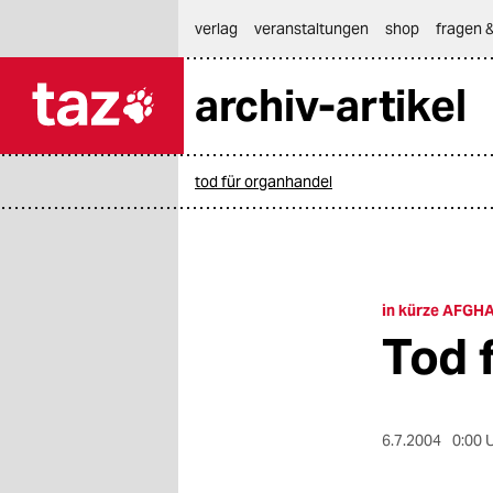
hautnavigation anspringen
hauptinhalt anspringen
footer anspringen
verlag
veranstaltungen
shop
fragen &
archiv-artikel

taz zahl ich
taz zahl ich
tod für organhandel
themen
politik
öko
in kürze AFG
Tod 
gesellschaft
kultur
6.7.2004
0:00 
sport