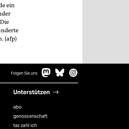
de ein
nder
 Die
underte
. (afp)
Folgen Sie uns
Unterstützen
abo
genossenschaft
taz zahl ich