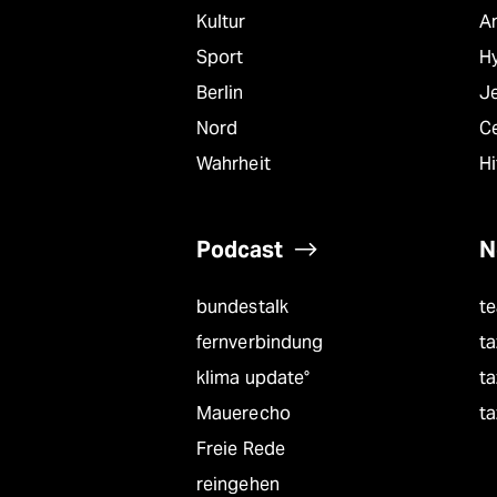
epaper login
Kultur
A
Sport
Hy
Berlin
J
Nord
C
Wahrheit
Hi
Podcast
N
bundestalk
t
fernverbindung
ta
klima update°
ta
Mauerecho
ta
Freie Rede
reingehen