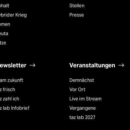
nhalt
Stellen
brider Krieg
Presse
emen
euta
tze
ewsletter
Veranstaltungen
eam zukunft
Demnächst
z frisch
Vor Ort
z zahl ich
Live im Stream
z lab Infobrief
Vergangene
taz lab 2027