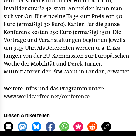
berlin
Gärtnerischen Fakultät der Humboldt-Uni,
Invalidenstraße 42, statt. Anmelden kann man
nord
sich vor Ort für einzelne Tage zum Preis von 50
Euro (ermäßigt 30 Euro). Karten für die ganze
wahrheit
Konferenz kosten 250 Euro (ermäßigt 150). Die
Vorträge und Veranstaltungen beginnen jeweils
verlag
um 9.45 Uhr. Als Referenten werden u. a. Erika
verlag
Jangen von der EU-Kommission zur Europäischen
Woche der Mobilität und Derek Turner,
veranstaltungen
Mitinitiatoren der Pkw-Maut in London, erwartet.
shop
Weitere Infos und das Programm unter:
fragen & hilfe
www.worldcarfree.net/conference
unterstützen
abo
Diesen Artikel teilen
genossenschaft