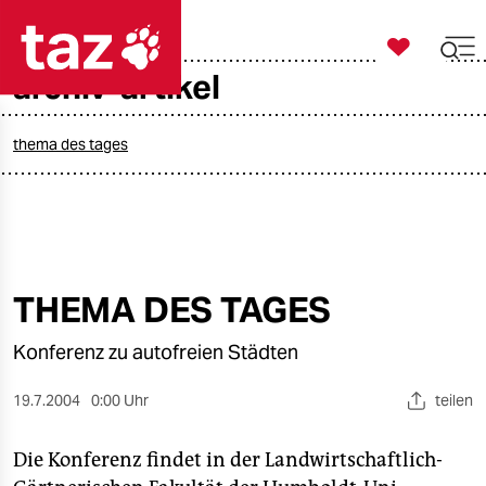

taz zahl ich
archiv-artikel

taz zahl ich
taz zahl ich
thema des tages
themen
politik
öko
THEMA DES TAGES
gesellschaft
Konferenz zu autofreien Städten
kultur
19.7.2004
0:00 Uhr
teilen
sport
Die Konferenz findet in der Landwirtschaftlich-