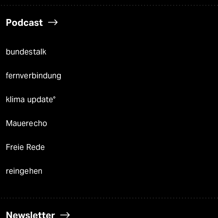
Podcast
bundestalk
fernverbindung
klima update°
Mauerecho
Freie Rede
reingehen
Newsletter