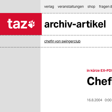
hautnavigation anspringen
hauptinhalt anspringen
footer anspringen
verlag
veranstaltungen
shop
fragen &
archiv-artikel

taz zahl ich
taz zahl ich
chefin von swingerclub
themen
politik
öko
in kürze EX-
Chef
gesellschaft
kultur
16.8.2004
0:00
sport