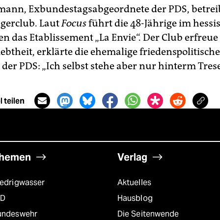
mann, Exbundestagsabgeordnete der PDS, betreib
gerclub. Laut
Focus
führt die 48-Jährige im hessi
n das Etablissement „La Envie“. Der Club erfreue 
ebtheit, erklärte die ehemalige friedenspolitische
der PDS: „Ich selbst stehe aber nur hinterm Trese
 teilen
hemen
Verlag
iedrigwasser
Aktuelles
fD
Hausblog
undeswehr
Die Seitenwende