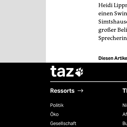
berlin
Heidi Lipp
nord
einen Swin
Simtshause
wahrheit
großer Beli
Sprecherin 
verlag
verlag
Diesen Artikel
veranstaltungen
taz

shop
fragen & hilfe
Ressorts
T
unterstützen
Politik
N
abo
Öko
A
genossenschaft
Gesellschaft
B