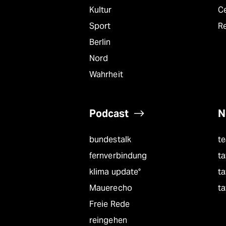
epaper login
Kultur
C
Sport
R
Berlin
Nord
Wahrheit
Podcast
N
bundestalk
t
fernverbindung
ta
klima update°
ta
Mauerecho
ta
Freie Rede
reingehen