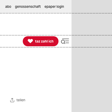
abo
genossenschaft
epaper login

taz zahl ich
taz zahl ich
teilen