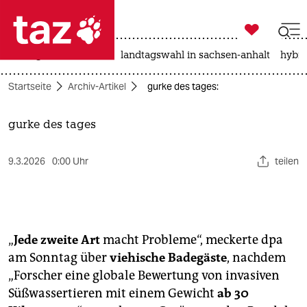

taz zahl ich
niedrigwasser
rente
landtagswahl in sachsen-anhalt
hybri

taz zahl ich
Startseite
Archiv-Artikel
gurke des tages:
taz zahl ich
themen
gurke des tages
politik
9.3.2026
0:00 Uhr
teilen
öko
gesellschaft
„
Jede zweite Art
macht Probleme“, meckerte dpa
kultur
am Sonntag über
viehische Badegäste
, nachdem
„Forscher eine globale Bewertung von invasiven
sport
Süßwassertieren mit einem Gewicht
ab 30