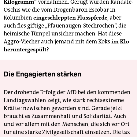
berlin
Kilogramm
“ vornahmen. Gerügt wurden Randale-
Oschis wie die vom Drogenbaron Escobar in
nord
Kolumbien
eingeschleppten Flusspferde
, aber
auch fies giftige „Pfauenaugen-Stechrochen“, die
wahrheit
heimische Tümpel unsicher machen. Hat diese
verlag
Aggro-Viecher auch jemand mit dem Koks
im Klo
heruntergespült?
verlag
veranstaltungen
Die Engagierten stärken
shop
fragen & hilfe
Der drohende Erfolg der AfD bei den kommenden
Landtagswahlen zeigt, wie stark rechtsextreme
unterstützen
Kräfte inzwischen geworden sind. Gerade jetzt
abo
braucht es Zusammenhalt und Solidarität. Auch
und vor allem mit den Menschen, die sich vor Ort
genossenschaft
für eine starke Zivilgesellschaft einsetzen. Die taz