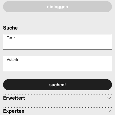
Suche
Text
*
AutorIn
Bitte füllen Sie alle Pflichtfelder (*) aus, um fortfahren zu können.
Erweitert
Experten