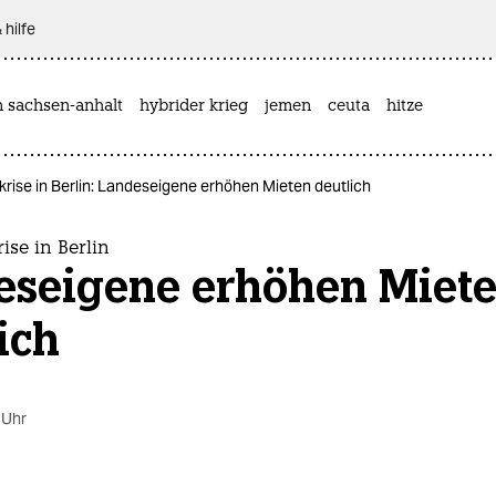
 hilfe
n sachsen-anhalt
hybrider krieg
jemen
ceuta
hitze
ise in Berlin: Landeseigene erhöhen Mieten deutlich
se in Berlin
eseigene erhöhen Miet
ich
 Uhr