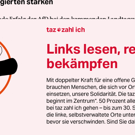
gierten stärken
nde Erfolg der AfD bei den kommenden Landtags
 stark rechtsextreme Kräfte inzwischen geworden 
taz
zahl ich

zt braucht es Zusammenhalt und Solidarität. Auc
Links lesen, r
en Menschen, die sich vor Ort für eine starke
schaft einsetzen. Die taz kooperiert deshalb mit "A
bekämpfen
 Zentrum". Die Kampagne unterstützt bundesweit
altete Orte und baut einen solidarischen Fonds f
Mit doppelter Kraft für eine offene G
Erhalt auf. Eine offene Gesellschaft braucht gute
brauchen Menschen, die sich vor O
en Journalismus – und zivilgesellschaftliches E
einsetzen, unsere Solidarität. Die ta
 auch? Dann machen Sie mit und unterstützen Si
beginnt im Zentrum“. 50 Prozent a
bei taz zahl ich gehen – bis zum 30
die linke, selbstverwaltete Orte unte
bevor sie verschwinden. Sind Sie da
nterstützen