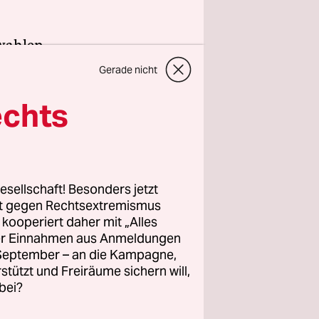
wahlen
sind.
Gerade nicht
h und vor
echts
lles
 linke,
ür deren
esellschaft! Besonders jetzt
n, frei
rt gegen Rechtsextremismus
ngagement.
z kooperiert daher mit „Alles
e unsere
ller Einnahmen aus Anmeldungen
. September – an die Kampagne,
rstützt und Freiräume sichern will,
bei?