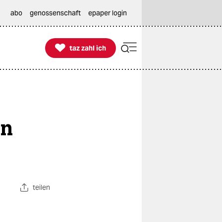
abo
genossenschaft
epaper login

taz zahl ich
taz zahl ich
en
teilen