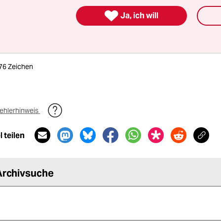

Ja, ich will
itung
676 Zeichen
ehlerhinweis
 teilen
Archivsuche