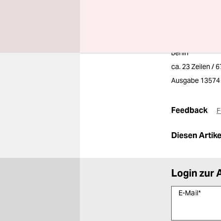
taz. die tagesze
berlin
ca. 23 Zeilen / 
Ausgabe 13574
Feedback
F
Diesen Artikel
Login zur 
E-Mail
*