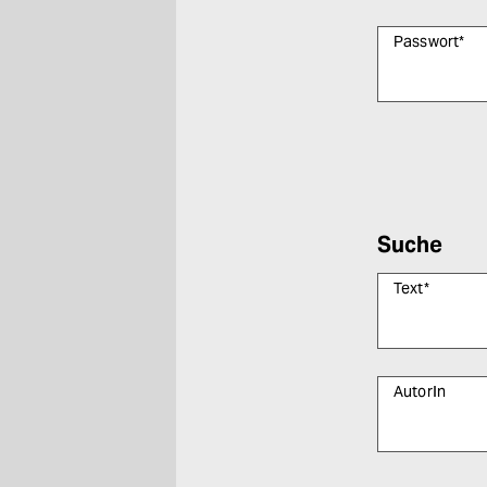
Passwort
*
Bitte füllen Sie
Suche
Text
*
AutorIn
Bitte füllen Sie