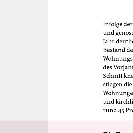
berlin
nord
Infolge de
wahrheit
und genos
verlag
Jahr deutl
Bestand de
verlag
Wohnungsu
veranstaltungen
des Vorjah
Schnitt kn
shop
stiegen di
fragen & hilfe
Wohnungen.
unterstützen
und kirch
rund 45 Pr
abo
genossenschaft