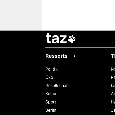
taz

Ressorts
T
Politik
N
Öko
R
Gesellschaft
L
Kultur
A
Sport
Hy
Berlin
J