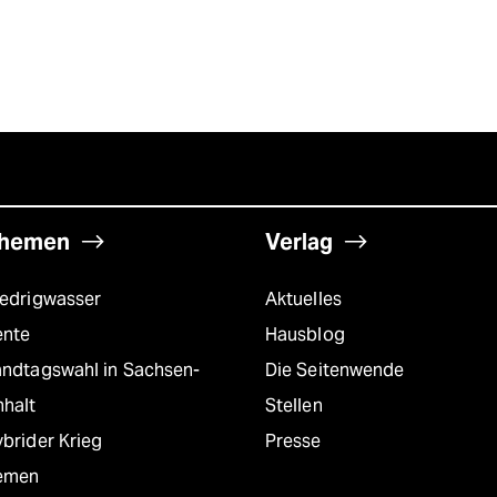
hemen
Verlag
iedrigwasser
Aktuelles
ente
Hausblog
andtagswahl in Sachsen-
Die Seitenwende
nhalt
Stellen
brider Krieg
Presse
emen