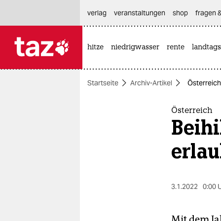
hautnavigation anspringen
hauptinhalt anspringen
footer anspringen
verlag
veranstaltungen
shop
fragen &
hitze
niedrigwasser
rente
landtags

taz zahl ich
taz zahl ich
Startseite
Archiv-Artikel
Österreich:
themen
politik
Österreich
Beihi
öko
erlau
gesellschaft
kultur
3.1.2022
0:00 
sport
Mit dem Ja