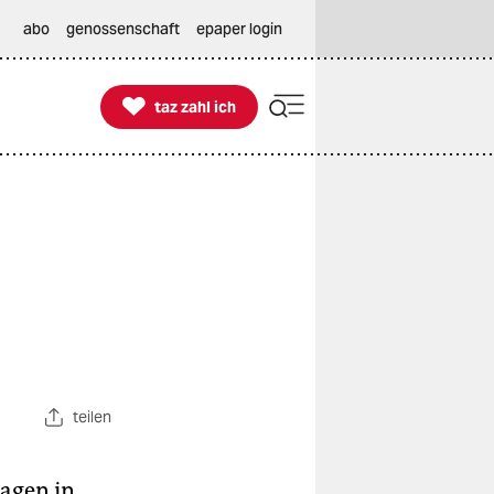
abo
genossenschaft
epaper login

taz zahl ich
taz zahl ich
teilen
lagen in