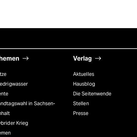
hemen
Verlag
tze
Aktuelles
iedrigwasser
Hausblog
ente
Die Seitenwende
andtagswahl in Sachsen-
Stellen
nhalt
Presse
brider Krieg
emen