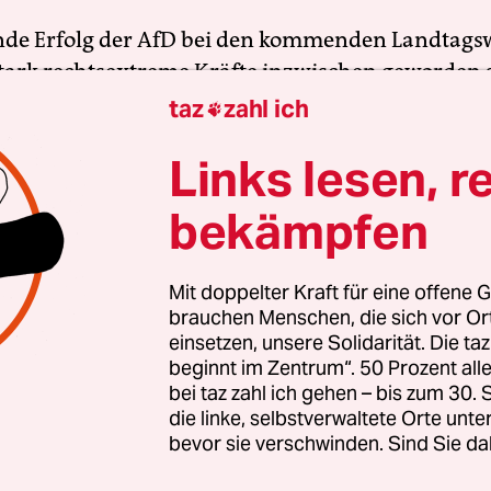
nde Erfolg der AfD bei den kommenden Landtags
 stark rechtsextreme Kräfte inzwischen geworden 
zt braucht es Zusammenhalt und Solidarität. Auc
taz
zahl ich

en Menschen, die sich vor Ort für eine starke
Links lesen, r
schaft einsetzen. Die taz kooperiert deshalb mit "A
 Zentrum". Die Kampagne unterstützt bundesweit
bekämpfen
altete Orte und baut einen solidarischen Fonds f
Erhalt auf. Eine offene Gesellschaft braucht gute
Mit doppelter Kraft für eine offene G
en Journalismus – und zivilgesellschaftliches E
brauchen Menschen, die sich vor O
 auch? Dann machen Sie mit und unterstützen Si
einsetzen, unsere Solidarität. Die ta
beginnt im Zentrum“. 50 Prozent a
bei taz zahl ich gehen – bis zum 30
die linke, selbstverwaltete Orte unte
nterstützen
bevor sie verschwinden. Sind Sie da