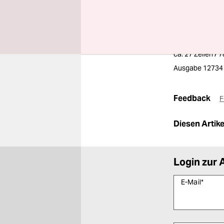
taz. die tagesze
ausland
ca. 27 Zeilen / 
Ausgabe 12734
Feedback
F
Diesen Artikel
Login zur 
E-Mail
*