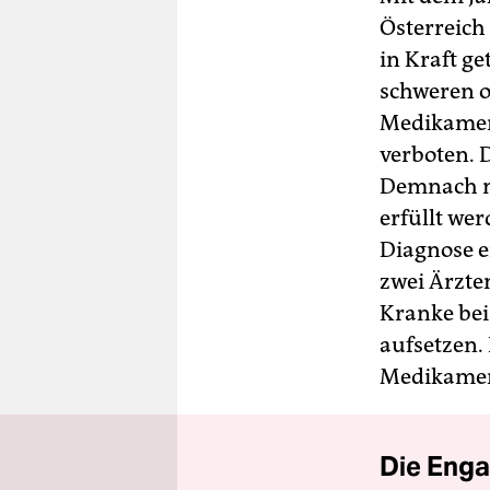
berlin
Österreich
nord
in Kraft g
schweren o
wahrheit
Medikament
verlag
verboten. 
Demnach m
verlag
erfüllt wer
veranstaltungen
Diagnose e
shop
zwei Ärzte
Kranke bei
fragen & hilfe
aufsetzen.
unterstützen
Medikame
abo
genossenschaft
Die Enga