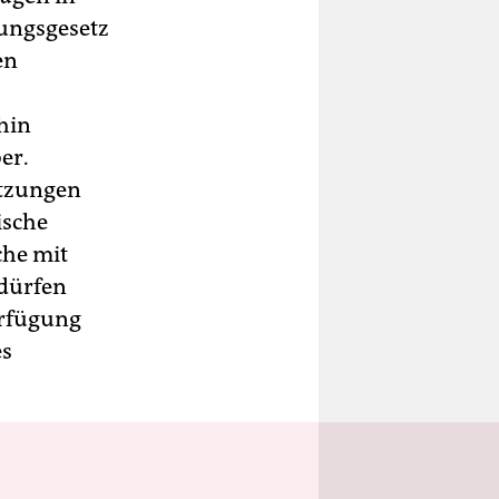
ungsgesetz
en
rhin
er.
etzungen
ische
che mit
 dürfen
erfügung
es