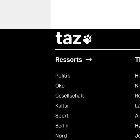
taz

Ressorts
T
Politik
Hi
Öko
N
Gesellschaft
R
Kultur
L
Sport
A
Berlin
Hy
Nord
J