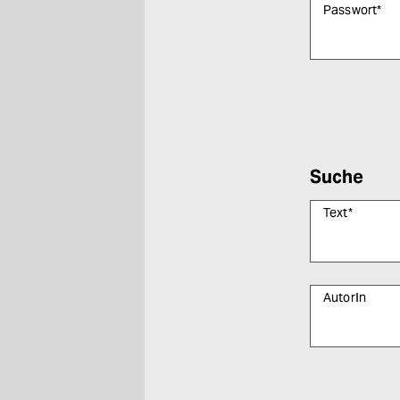
Passwort
*
Bitte füllen Sie
Suche
Text
*
AutorIn
Bitte füllen Sie