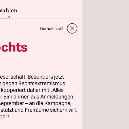
wahlen
sind.
h und vor
Gerade nicht
echts
lles
 linke,
ür deren
n, frei
esellschaft! Besonders jetzt
ngagement.
rt gegen Rechtsextremismus
e unsere
z kooperiert daher mit „Alles
ller Einnahmen aus Anmeldungen
. September – an die Kampagne,
rstützt und Freiräume sichern will,
bei?