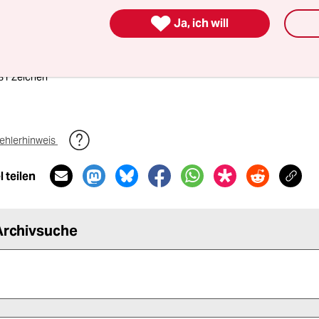

Ja, ich will
itung
781 Zeichen
ehlerhinweis
 teilen
Archivsuche