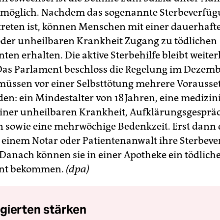
 möglich. Nachdem das sogenannte Sterbeverfüg
etreten ist, können Menschen mit einer dauerhaft
der unheilbaren Krankheit Zugang zu tödlichen
en erhalten. Die aktive Sterbehilfe bleibt weite
Das Parlament beschloss die Regelung im Dezemb
üssen vor einer Selbsttötung mehrere Vorauss
den: ein Mindestalter von 18 Jahren, eine medizin
iner unheilbaren Krankheit, Aufklärungsgesprä
n sowie eine mehrwöchige Bedenkzeit. Erst dann
 einem Notar oder Patientenanwalt ihre Sterbev
 Danach können sie in einer Apotheke ein tödlich
nt bekommen.
(dpa)
gierten stärken