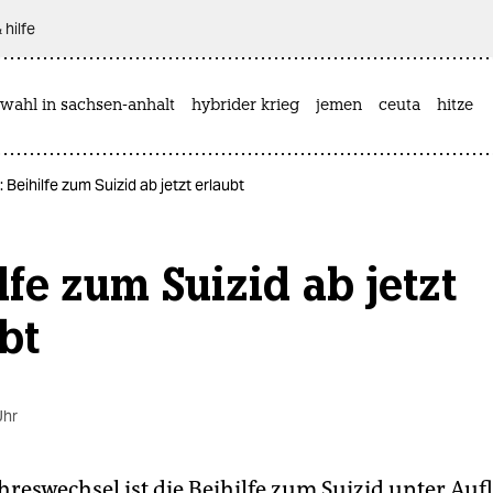
 hilfe
wahl in sachsen-anhalt
hybrider krieg
jemen
ceuta
hitze
 Beihilfe zum Suizid ab jetzt erlaubt
lfe zum Suizid ab jetzt
bt
Uhr
hreswechsel ist die Beihilfe zum Suizid unter Auf