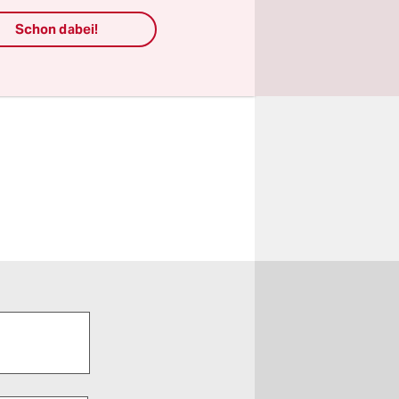
Schon dabei!
vom
03.01.2022
10